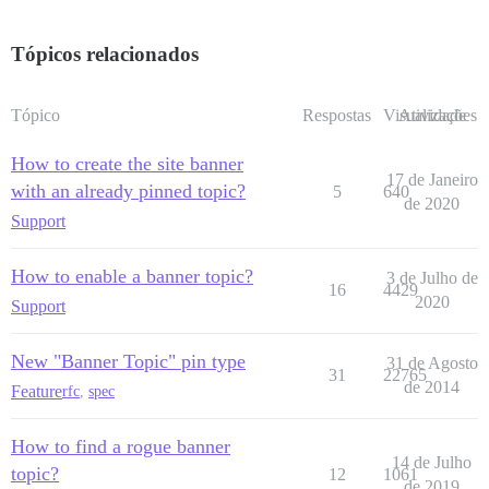
Tópicos relacionados
Tópico
Respostas
Visualizações
Atividade
How to create the site banner
17 de Janeiro
with an already pinned topic?
5
640
de 2020
Support
How to enable a banner topic?
3 de Julho de
16
4429
2020
Support
New "Banner Topic" pin type
31 de Agosto
31
22765
de 2014
Feature
rfc
,
spec
How to find a rogue banner
14 de Julho
topic?
12
1061
de 2019