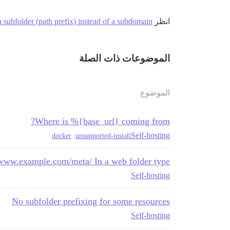
انظر
 subfolder (path prefix) instead of a subdomain
الموضوعات ذات الصلة
الموضوع
Where is %{base_url} coming from?
Self-hosting
docker
,
unsupported-install
www.example.com/meta/ In a web folder type
Self-hosting
No subfolder prefixing for some resources
Self-hosting