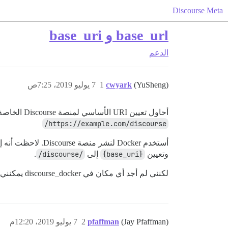
Discourse Meta
base_url و base_uri
الدعم
(YuSheng)
cwyark
1
7 يوليو 2019، 7:25ص
أحاول تعيين URI الأساسي لمنصة Discourse الخاصة بي. على سبيل المثال:
https://example.com/discourse/
أستخدم Docker لنشر منصة Discourse. لاحظت أنه إذا أردت نشر موقعي الإلكتروني في المسار
وتعيين
{base_uri}
إلى
/discourse/
.
لكنني لم أجد أي مكان في discourse_docker يمكنني من خلاله تعيين base_uri. هل لدى أي شخص خبرة في هذا الشأن؟
(Jay Pfaffman)
pfaffman
2
7 يوليو 2019، 12:20م