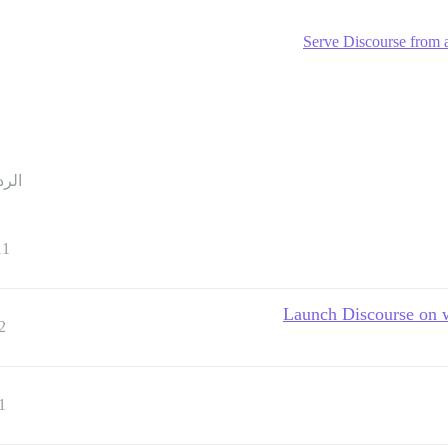
Serve Discourse from a
الرد
11
Launch Discourse on 
2
1