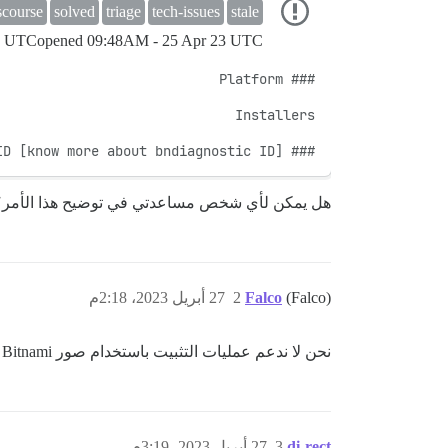
scourse
solved
triage
tech-issues
stale
3 UTC
opened
09:48AM - 25 Apr 23 UTC
### bndiagnostic ID [know more about bndiagnostic ID](
هل يمكن لأي شخص مساعدتي في توضيح هذا الأمر؟ أنا
(Falco)
Falco
2
27 أبريل 2023، 2:18م
نحن لا ندعم عمليات التثبيت باستخدام صور Bitnami هنا. التوصية هي تثبيت Discourse باتباع دليل التثبيت القياسي إذا كنت تريد الدعم.
di-rect
3
27 أبريل 2023، 3:19م