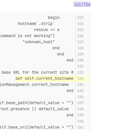
26b7f8a
      begin
        `hostname`.strip
      rescue => e
        warn_exception(e, message: "hostname command is not working")
        "unknown_host"
      end
    end
end
# Get the current base URL for the current site
def self.current_hostname
  SiteSetting.force_hostname.presence || RailsMultisite::ConnectionManagement.current_hostname
end
lf.base_path(default_value = "")
  ActionController::Base.config.relative_url_root.presence || default_value
end
elf.base_uri(default_value = "")