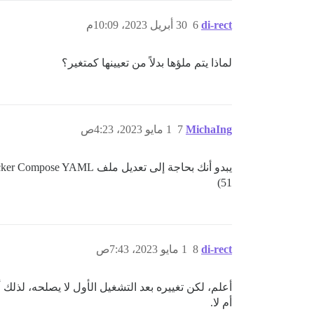
di-rect
6
30 أبريل 2023، 10:09م
لماذا يتم ملؤها بدلاً من تعيينها كمتغير؟
MichaIng
7
1 مايو 2023، 4:23ص
يبدو أنك بحاجة إلى تعديل ملف Docker Compose YAML قبل سحبه:
51)
di-rect
8
1 مايو 2023، 7:43ص
أعلم، لكن تغييره بعد التشغيل الأول لا يصلحه، لذل
أم لا.