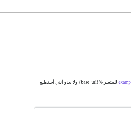
examp
للمتغير %{base_url} ولا يبدو أنني أستطيع