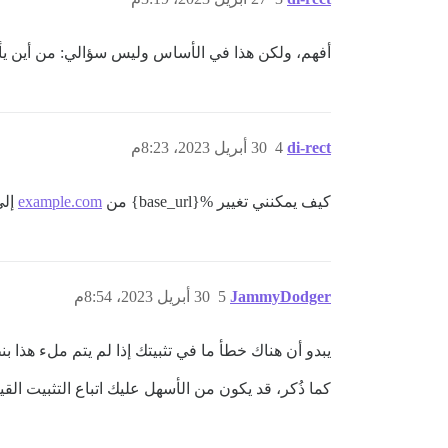
أفهم، ولكن هذا في الأساس وليس سؤالي: من أين يأتي %{base_url} أو أين يعتمد عليه؟ لا يمكنني حتى العثور على ذلك في وثائق أو 
di-rect
4
30 أبريل 2023، 8:23م
كيف يمكنني تغيير %{base_url} من
example.com
إلى
JammyDodger
5
30 أبريل 2023، 8:54م
يبدو أن هناك خطأ ما في تثبيتك إذا لم يتم ملء هذا 
كما ذُكر، قد يكون من الأسهل عليك اتباع التثبيت ال