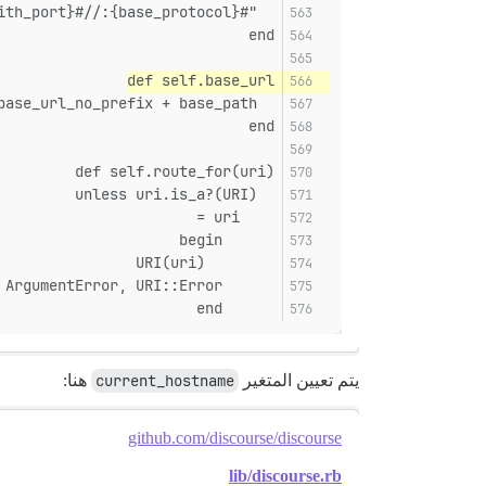
  "#{base_protocol}://#{current_hostname_with_port}"
end
def self.base_url
  base_url_no_prefix + base_path
end
def self.route_for(uri)
  unless uri.is_a?(URI)
    uri =
      begin
        URI(uri)
      rescue ArgumentError, URI::Error
      end
يتم تعيين المتغير
current_hostname
هنا:
github.com/discourse/discourse
lib/discourse.rb