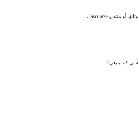
ة بي كما ينبغي؟