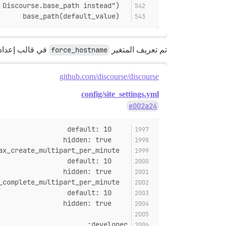
  deprecate("Discourse.base_uri is deprecated, use Discourse.base_path instead")
  base_path(default_value)
تم تعريف المتغير
force_hostname
في قالب إعدادا
github.com/discourse/discourse
config/site_settings.yml
e002a24
    default: 10
    hidden: true
  max_create_multipart_per_minute:
    default: 10
    hidden: true
  max_complete_multipart_per_minute:
    default: 10
    hidden: true
developer: