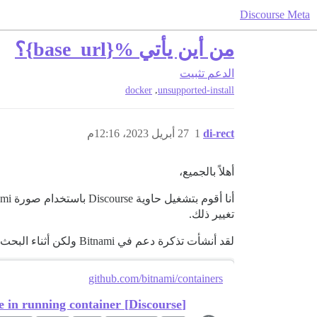
Discourse Meta
من أين يأتي %{base_url}؟
الدعم
تثبيت
,
docker
unsupported-install
di-rect
1
27 أبريل 2023، 12:16م
أهلاً بالجميع،
أنا أقوم بتشغيل حاوية Discourse باستخدام صورة Bitnami. المشكلة التي أواجهها هناك هي أن جميع القوالب تستخدم
تغيير ذلك.
لقد أنشأت تذكرة دعم في Bitnami ولكن أثناء البحث لم أجد في أي مكان على الإنترنت أي شيء عن المتغير base_url.
github.com/bitnami/containers
[Discourse] base_url still example in running container