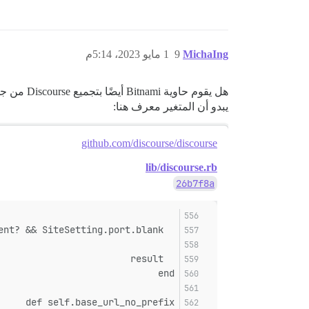
MichaIng
9
1 مايو 2023، 5:14م
هل يقوم حاوية Bitnami أيضًا بتجميع Discourse من جديد عند تحديثها، مثل الحاوية الرسمية؟
يبدو أن المتغير معرف هنا:
github.com/discourse/discourse
lib/discourse.rb
26b7f8a
  result << ":#{ENV["UNICORN_PORT"] || 3000}" if Rails.env.development? && SiteSetting.port.blank?
  result
end
def self.base_url_no_prefix