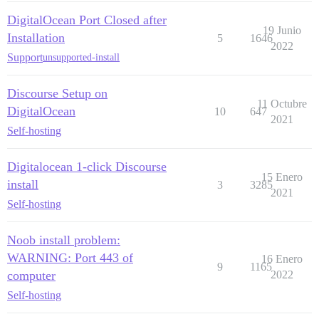
DigitalOcean Port Closed after
19 Junio
Installation
5
1646
2022
Support
unsupported-install
Discourse Setup on
11 Octubre
DigitalOcean
10
647
2021
Self-hosting
Digitalocean 1-click Discourse
15 Enero
install
3
3285
2021
Self-hosting
Noob install problem:
WARNING: Port 443 of
16 Enero
9
1165
computer
2022
Self-hosting