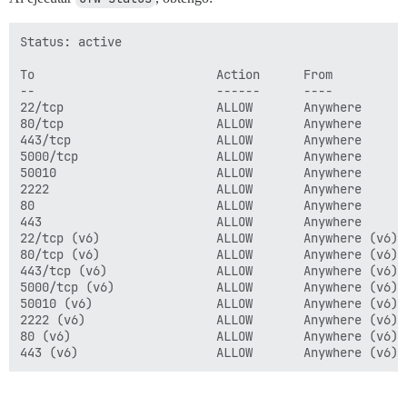
Status: active

To                         Action      From

--                         ------      ----

22/tcp                     ALLOW       Anywhere

80/tcp                     ALLOW       Anywhere

443/tcp                    ALLOW       Anywhere

5000/tcp                   ALLOW       Anywhere

50010                      ALLOW       Anywhere

2222                       ALLOW       Anywhere

80                         ALLOW       Anywhere

443                        ALLOW       Anywhere

22/tcp (v6)                ALLOW       Anywhere (v6)

80/tcp (v6)                ALLOW       Anywhere (v6)

443/tcp (v6)               ALLOW       Anywhere (v6)

5000/tcp (v6)              ALLOW       Anywhere (v6)

50010 (v6)                 ALLOW       Anywhere (v6)

2222 (v6)                  ALLOW       Anywhere (v6)

80 (v6)                    ALLOW       Anywhere (v6)
