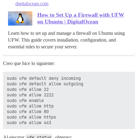
digitalocean.com
How to Set Up a Firewall with UFW
on Ubuntu | DigitalOcean
Learn how to set up and manage a firewall on Ubuntu using
UFW. This guide covers installation, configuration, and
essential rules to secure your server.
Creo que hice lo siguiente:
sudo ufw default deny incoming

sudo ufw default allow outgoing

sudo ufw allow 22

sudo ufw allow 2222

sudo ufw enable

sudo ufw allow http

sudo ufw allow 80

sudo ufw allow https

Al ejecutar
ufw status
, obtengo: