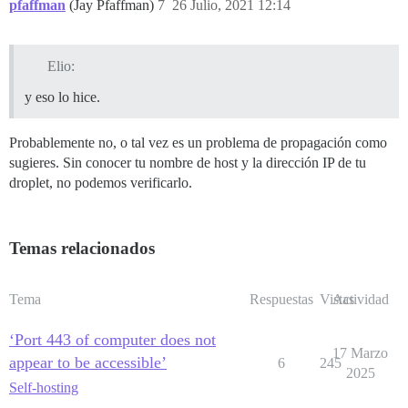
pfaffman
(Jay Pfaffman)
7
26 Julio, 2021 12:14
Elio:
y eso lo hice.
Probablemente no, o tal vez es un problema de propagación como
sugieres. Sin conocer tu nombre de host y la dirección IP de tu
droplet, no podemos verificarlo.
Temas relacionados
Tema
Respuestas
Vistas
Actividad
‘Port 443 of computer does not
17 Marzo
appear to be accessible’
6
245
2025
Self-hosting