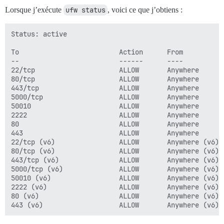
Lorsque j’exécute
ufw status
, voici ce que j’obtiens :
Status: active  

To                         Action      From  

--                         ------      ----  

22/tcp                     ALLOW       Anywhere  

80/tcp                     ALLOW       Anywhere  

443/tcp                    ALLOW       Anywhere  

5000/tcp                   ALLOW       Anywhere  

50010                      ALLOW       Anywhere  

2222                       ALLOW       Anywhere  

80                         ALLOW       Anywhere  

443                        ALLOW       Anywhere  

22/tcp (v6)                ALLOW       Anywhere (v6)  
80/tcp (v6)                ALLOW       Anywhere (v6)  
443/tcp (v6)               ALLOW       Anywhere (v6)  
5000/tcp (v6)              ALLOW       Anywhere (v6)  
50010 (v6)                 ALLOW       Anywhere (v6)  
2222 (v6)                  ALLOW       Anywhere (v6)  
80 (v6)                    ALLOW       Anywhere (v6)  