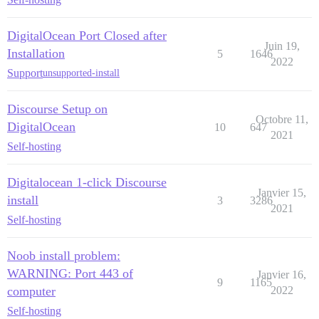
DigitalOcean Port Closed after
Juin 19,
Installation
5
1646
2022
Support
unsupported-install
Discourse Setup on
Octobre 11,
DigitalOcean
10
647
2021
Self-hosting
Digitalocean 1-click Discourse
Janvier 15,
install
3
3286
2021
Self-hosting
Noob install problem:
WARNING: Port 443 of
Janvier 16,
9
1165
computer
2022
Self-hosting