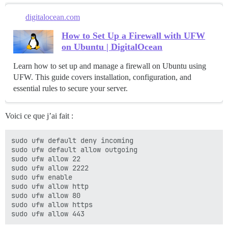
digitalocean.com
How to Set Up a Firewall with UFW
on Ubuntu | DigitalOcean
Learn how to set up and manage a firewall on Ubuntu using
UFW. This guide covers installation, configuration, and
essential rules to secure your server.
Voici ce que j’ai fait :
sudo ufw default deny incoming  

sudo ufw default allow outgoing  

sudo ufw allow 22  

sudo ufw allow 2222  

sudo ufw enable  

sudo ufw allow http  

sudo ufw allow 80  

sudo ufw allow https  
