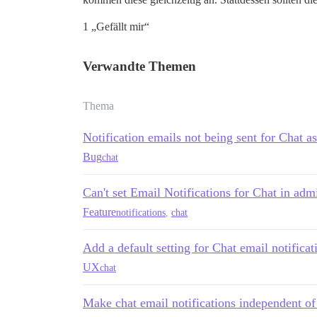
1 „Gefällt mir“
Verwandte Themen
Thema
Notification emails not being sent for Chat a
Bug
chat
Can't set Email Notifications for Chat in adm
Feature
notifications
,
chat
Add a default setting for Chat email notificat
UX
chat
Make chat email notifications independent of