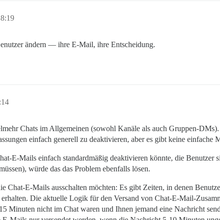
18:19
enutzer ändern — ihre E-Mail, ihre Entscheidung.
:14
ielmehr Chats im Allgemeinen (sowohl Kanäle als auch Gruppen-DMs). 
ngen einfach generell zu deaktivieren, aber es gibt keine einfache Mö
t-E-Mails einfach standardmäßig deaktivieren könnte, die Benutzer s
n müssen), würde das das Problem ebenfalls lösen.
 Chat-E-Mails ausschalten möchten: Es gibt Zeiten, in denen Benutz
 erhalten. Die aktuelle Logik für den Versand von Chat-E-Mail-Zusam
s 15 Minuten nicht im Chat waren und Ihnen jemand eine Nachricht send
die E-Mails nur versendet werden, wenn die Nachricht 5-10 Minuten ung