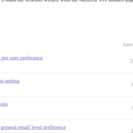
Antw
s per user preference
2
in setting
ions
 general email level preference