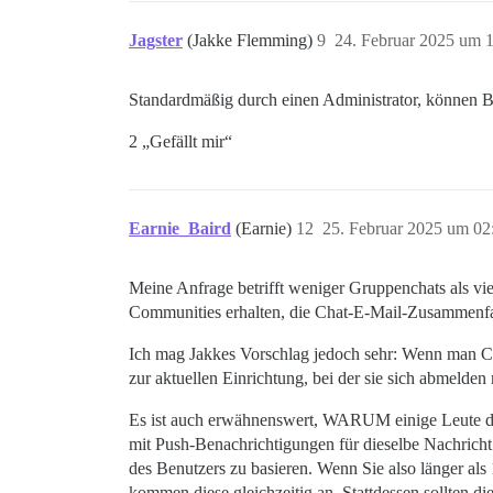
Jagster
(Jakke Flemming)
9
24. Februar 2025 um 
Standardmäßig durch einen Administrator, können B
2 „Gefällt mir“
Earnie_Baird
(Earnie)
12
25. Februar 2025 um 02
Meine Anfrage betrifft weniger Gruppenchats als v
Communities erhalten, die Chat-E-Mail-Zusammenfassu
Ich mag Jakkes Vorschlag jedoch sehr: Wenn man Cha
zur aktuellen Einrichtung, bei der sie sich abmelde
Es ist auch erwähnenswert, WARUM einige Leute die
mit Push-Benachrichtigungen für dieselbe Nachricht
des Benutzers zu basieren. Wenn Sie also länger al
kommen diese gleichzeitig an. Stattdessen sollten 