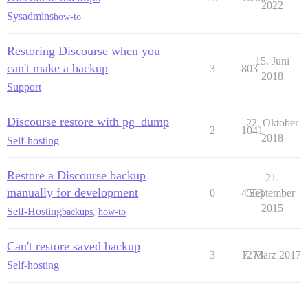
2022
Sysadmins
how-to
Restoring Discourse when you
15. Juni
can't make a backup
3
803
2018
Support
Discourse restore with pg_dump
22. Oktober
2
1041
2018
Self-hosting
Restore a Discourse backup
21.
manually for development
0
4553
September
2015
Self-Hosting
backups
,
how-to
Can't restore saved backup
3
1273
7. März 2017
Self-hosting