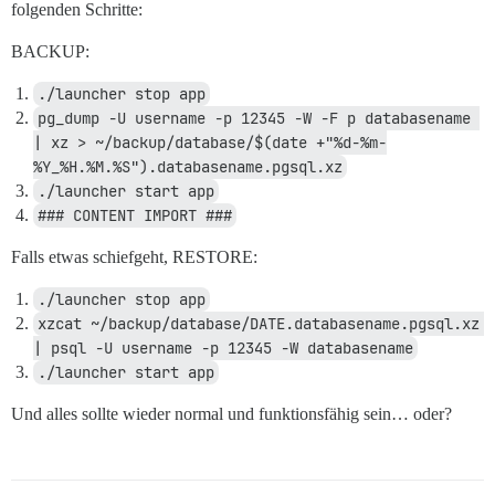
folgenden Schritte:
BACKUP:
./launcher stop app
pg_dump -U username -p 12345 -W -F p databasename 
| xz > ~/backup/database/$(date +"%d-%m-
%Y_%H.%M.%S").databasename.pgsql.xz
./launcher start app
### CONTENT IMPORT ###
Falls etwas schiefgeht, RESTORE:
./launcher stop app
xzcat ~/backup/database/DATE.databasename.pgsql.xz 
| psql -U username -p 12345 -W databasename
./launcher start app
Und alles sollte wieder normal und funktionsfähig sein… oder?