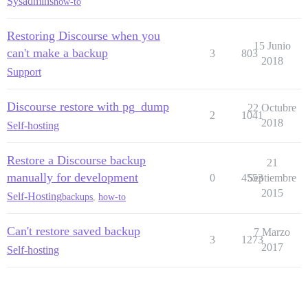
Sysadmins
how-to
Restoring Discourse when you
15 Junio
can't make a backup
3
803
2018
Support
Discourse restore with pg_dump
22 Octubre
2
1041
2018
Self-hosting
Restore a Discourse backup
21
manually for development
0
4553
Septiembre
2015
Self-Hosting
backups
,
how-to
Can't restore saved backup
7 Marzo
3
1273
2017
Self-hosting