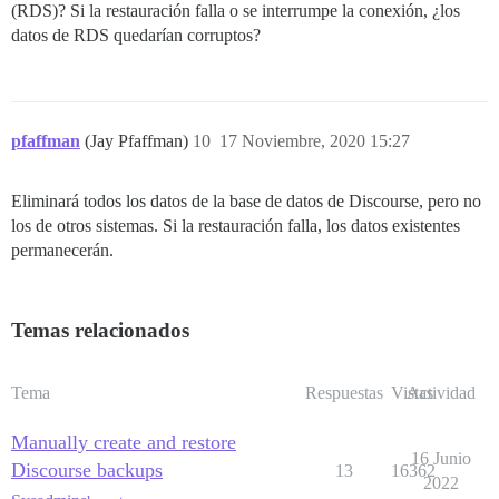
(RDS)? Si la restauración falla o se interrumpe la conexión, ¿los
datos de RDS quedarían corruptos?
pfaffman
(Jay Pfaffman)
10
17 Noviembre, 2020 15:27
Eliminará todos los datos de la base de datos de Discourse, pero no
los de otros sistemas. Si la restauración falla, los datos existentes
permanecerán.
Temas relacionados
Tema
Respuestas
Vistas
Actividad
Manually create and restore
16 Junio
Discourse backups
13
16362
2022