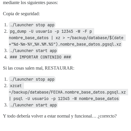
mediante los siguientes pasos:
Copia de seguridad:
./launcher stop app
pg_dump -U usuario -p 12345 -W -F p 
nombre_base_datos | xz > ~/backup/database/$(date 
+"%d-%m-%Y_%H.%M.%S").nombre_base_datos.pgsql.xz
./launcher start app
### IMPORTAR CONTENIDO ###
Si las cosas salen mal, RESTAURAR:
./launcher stop app
xzcat 
~/backup/database/FECHA.nombre_base_datos.pgsql.xz 
| psql -U usuario -p 12345 -W nombre_base_datos
./launcher start app
Y todo debería volver a estar normal y funcional… ¿correcto?