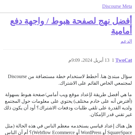
Discourse Meta
أفضل نهج لصفحة هبوط / واجهة دفع
أمامية
الدعم
TwoCat
1
13 أبريل 2024، 9:09م
سؤال مبتدئ هنا. أخطط لاستخدام خطة مستضافة من Discourse
لمجتمعي الخاص القائم على الاشتراك.
ما هي أفضل طريقة لإعداد موقع ويب أمامي/صفحة هبوط بسهولة
(أفترض أنه على خادم مختلف) يحتوي على معلومات حول المجتمع
ولديه القدرة على تلقي طلبات ودفعات الاشتراك؟ أود أن يكون ذلك
غير تقني قدر الإمكان.
هل هناك إعداد قياسي يستخدمه معظم الناس في هذه الحالة (مثل
SquareSpace أو WordPress أو Webflow Ecommerce)؟ أم أن الناس