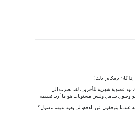
نح عملائي (أولئك الذين يشترون حزمة من الخدمات) إمكانية الوصول إلى منتدى Discourse، وكذلك بيع عضوية شهرية للآخرين. لقد نظرت إلى