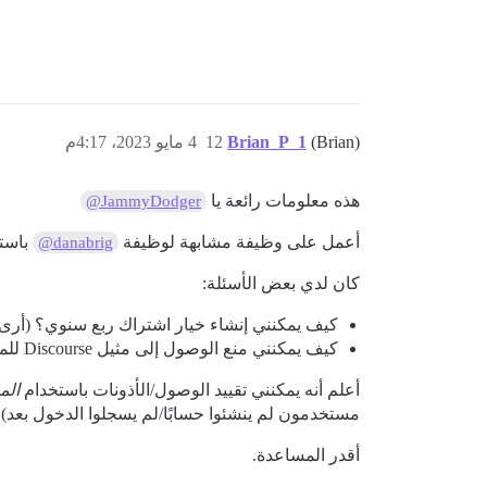
(Brian)
Brian_P_1
12
4 مايو 2023، 4:17م
هذه معلومات رائعة يا
@JammyDodger
أعمل على وظيفة مشابهة لوظيفة
باستخدام qSp
@danabrig
كان لدي بعض الأسئلة:
كيف يمكنني إنشاء خيار اشتراك ربع سنوي؟ (أرى
كيف يمكنني منع الوصول إلى مثيل Discourse للمشتركين غير الأعضاء (أي الأعضاء)؟
أعلم أنه يمكنني تقييد الوصول/الأذونات باستخدام
الم
مستخدمون لم ينشئوا حسابًا/لم يسجلوا الدخول بعد).
أقدر المساعدة.