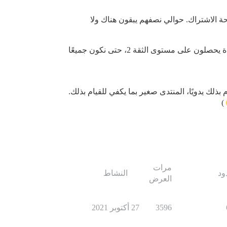
 الاشتراك. حوالي نصفهم يبقون هناك ولا
فقط بمجرد الاشتراك يصبحون جزءًا من مجموعة “الأعضاء” ويمكنهم رؤية جميع الفئات الأخرى، وخلال 10 دقائق من القراءة يحصلون على مستوى الثقة 2، حتى نكون جميعًا
ذلك يدويًا، المنتدى صغير بما يكفي للقيام بذلك.
)
مرات
ود
النشاط
العرض
3596
27 أكتوبر 2021