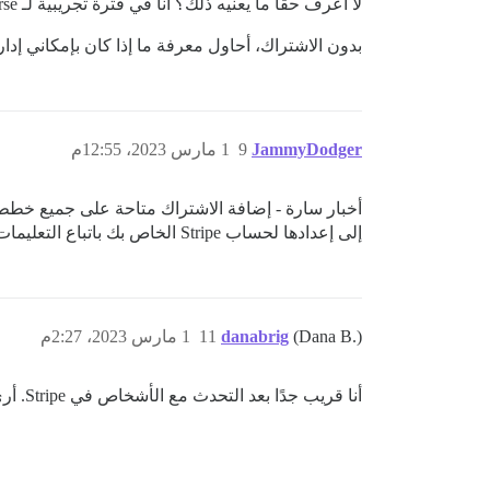
لا أعرف حقًا ما يعنيه ذلك؟ أنا في فترة تجريبية لـ discourse. أعتقد أنه بالضبط ما أبحث عنه. إذا استطعت تأكيد عمل الاشتراك، فسوف أسجل اليوم!
بدون الاشتراك، أحاول معرفة ما إذا كان بإمكاني إدا
JammyDodger
9
1 مارس 2023، 12:55م
أخبار سارة - إضافة الاشتراك متاحة على جميع خطط 
إلى إعدادها لحساب Stripe الخاص بك باتباع التعليمات الموجودة في الموضوع
(Dana B.)
danabrig
11
1 مارس 2023، 2:27م
أنا قريب جدًا بعد التحدث مع الأشخاص في Stripe. أرى خيار الاشتراك، ولكنه لا يسحب المنتج.