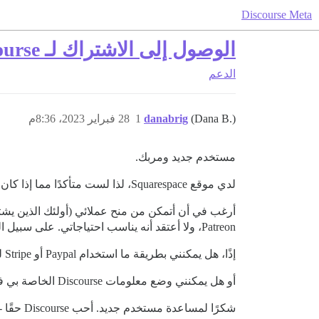
Discourse Meta
الوصول إلى الاشتراك لـ Discourse
الدعم
(Dana B.)
danabrig
1
28 فبراير 2023، 8:36م
مستخدم جديد ومربك.
لدي موقع Squarespace، لذا لست متأكدًا مما إذا كان بإمكاني دمج Discourse في الموقع / منطقة الأعضاء. سيكون ذلك رائعًا إذا كان بإمكاني ذلك!
Patreon، ولا أعتقد أنه يناسب احتياجاتي. على سبيل المثال، لا أريد مستودعًا آخر للمحتوى، أريد اشتراكات شهرية وسنوية، وهو وصول شامل وليس مستويات هو ما أريد تقديمه.
إذًا، هل يمكنني بطريقة ما استخدام Paypal أو Stripe للحصول على اشتراك عضوية يمنحهم الوصول إلى Discourse ومعرفة أنه عندما يتوقفون عن الدفع، لن يعود لديهم وصول؟
أو هل يمكنني وضع معلومات Discourse الخاصة بي في منطقة أعضاء Squarespace.
شكرًا لمساعدة مستخدم جديد. أحب Discourse حقًا - آمل أن أجد طريقة للاستمرار.