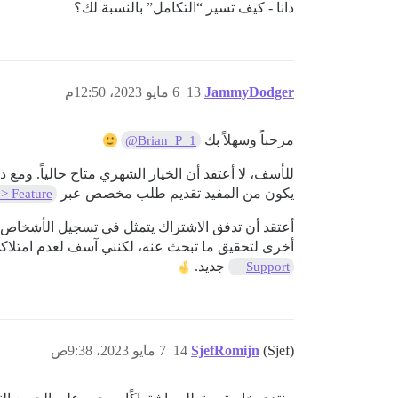
دانا - كيف تسير “التكامل” بالنسبة لك؟
JammyDodger
13
6 مايو 2023، 12:50م
مرحباً وسهلاً بك
@Brian_P_1
للأسف، لا أعتقد أن الخيار الشهري متاح حالياً. ومع 
يكون من المفيد تقديم طلب مخصص عبر
 > Feature
أعتقد أن تدفق الاشتراك يتمثل في تسجيل الأشخاص 
أخرى لتحقيق ما تبحث عنه، لكنني آسف لعدم امتلاك
جديد.
Support
(Sjef)
SjefRomijn
14
7 مايو 2023، 9:38ص