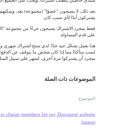
منتدى خاصتي يتطلب اشتراكًا، ويجب على الجميع التس
بعد ذلك، لا يصبحون “عضوًا” (مجموعة) بعد، ويمكنه
يشتركون أبدًا لأي سبب كان.
على قدم المساواة.
هذا يعمل بشكل جيد جدًا. لدي منتج اشتراك شهري و
لست متأكدًا مما إذا كان شخص ما يتوقف عن الدفع/يلغي
بمجرد أن يشتركوا مرة أخرى، لشهر على سبيل المثا
الموضوعات ذات الصلة
الموضوع
to charge members for my Discourse website?
Support