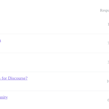
Respu
n
n for Discourse?
1
unity