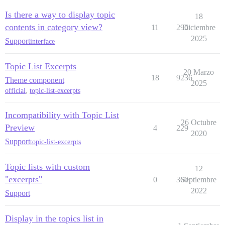
Is there a way to display topic
18
contents in category view?
11
296
Diciembre
2025
Support
interface
Topic List Excerpts
20 Marzo
18
9236
Theme component
2025
official
,
topic-list-excerpts
Incompatibility with Topic List
26 Octubre
Preview
4
229
2020
Support
topic-list-excerpts
Topic lists with custom
12
"excerpts"
0
360
Septiembre
2022
Support
Display in the topics list in