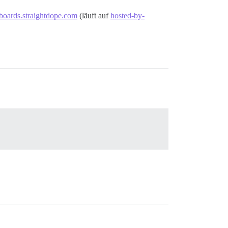
boards.straightdope.com
(läuft auf
hosted-by-