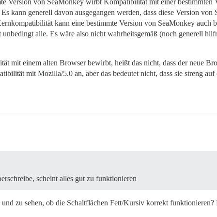
immte Version von SeaMonkey wirbt Kompatibilität mit einer bestimmten 
 Es kann generell davon ausgegangen werden, dass diese Version von 
 Kernkompatibilität kann eine bestimmte Version von SeaMonkey auch be
 unbedingt alle. Es wäre also nicht wahrheitsgemäß (noch generell hil
tät mit einem alten Browser bewirbt, heißt das nicht, dass der neue Br
ität mit Mozilla/5.0 an, aber das bedeutet nicht, dass sie streng auf d
schreibe, scheint alles gut zu funktionieren
d zu sehen, ob die Schaltflächen Fett/Kursiv korrekt funktionieren? Da