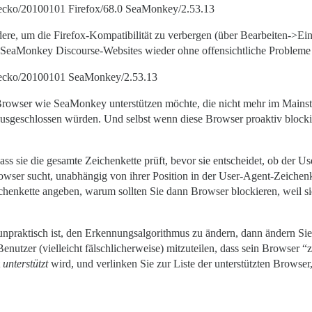
Gecko/20100101 Firefox/68.0 SeaMonkey/2.53.13
dere, um die Firefox-Kompatibilität zu verbergen (über Bearbeiten-
 SeaMonkey Discourse-Websites wieder ohne offensichtliche Probleme
 Gecko/20100101 SeaMonkey/2.53.13
 Browser wie SeaMonkey unterstützen möchte, die nicht mehr im Mainst
 ausgeschlossen würden. Und selbst wenn diese Browser proaktiv block
s sie die gesamte Zeichenkette prüft, bevor sie entscheidet, ob der User
wser sucht, unabhängig von ihrer Position in der User-Agent-Zeichenket
chenkette angeben, warum sollten Sie dann Browser blockieren, weil sie 
raktisch ist, den Erkennungsalgorithmus zu ändern, dann ändern Sie b
utzer (vielleicht fälschlicherweise) mitzuteilen, dass sein Browser “zu
t
unterstützt
wird, und verlinken Sie zur Liste der unterstützten Browser