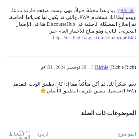
يبدو هذا مختلفًا قليلاً، فهي ليست صفحة فارغة تمامًا.
@Richie
ويبدو أيضًا أنك تستخدم PWA، والتي قد يكون لها تحدياتها الخاصة.
تم إصلاح المشكلة الأصلية في DiscourseHub هنا في الإصدار
التجريبي التالي، وهو متاح للاختبار العام عبر:
https://testflight.apple.com/join/mzqp6Bk3
(Richie Rich)
Richie
13
28 نوفمبر 2024، 6:31م
نعم، شكراً لك، لم أكن متأكداً مما إذا كان تطبيق الويب التقدمي
(PWA) سيعمل بنفس طريقة التطبيق الأصلي
الموضوعات ذات الصلة
مرات
الموضوع
الردود
النشاط
العرض