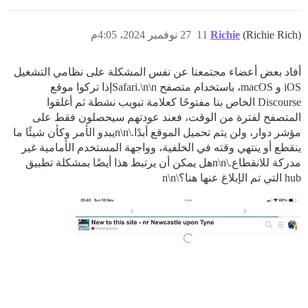
(Richie Rich)
Richie
11
27 نوفمبر 2024، 4:05م
أفاد بعض أعضاء مجتمعنا عن نفس المشكلة على نظامي التشغيل
iOS و macOS، باستخدام متصفح Safari.\n\nإذا تركوا موقع
Discourse الخاص بنا مفتوحًا كعلامة تبويب نشطة ثم أغلقوا
المتصفح لفترة من الوقت، فعند عودتهم سيحصلون فقط على
مؤشر دوار، ولن يتم تحميل الموقع أبدًا.\n\nيبدو الأمر وكأن شيئًا ما
ينقطع أو ينتهي وقته في الخلفية، وواجهة المستخدم الأمامية غير
مدركة للانقطاع.\n\nهل يمكن أن يرتبط هذا أيضًا بمشكلة تطبيق
hub التي تم الإبلاغ عنها هنا؟\n\n