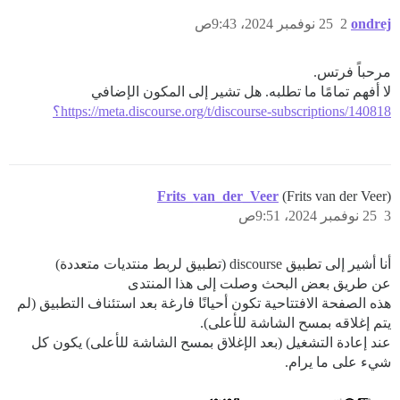
ondrej
2
25 نوفمبر 2024، 9:43ص
مرحباً فرتس.
لا أفهم تمامًا ما تطلبه. هل تشير إلى المكون الإضافي
https://meta.discourse.org/t/discourse-subscriptions/140818؟
Frits_van_der_Veer
(Frits van der Veer)
3
25 نوفمبر 2024، 9:51ص
أنا أشير إلى تطبيق discourse (تطبيق لربط منتديات متعددة)
عن طريق بعض البحث وصلت إلى هذا المنتدى
هذه الصفحة الافتتاحية تكون أحيانًا فارغة بعد استئناف التطبيق (لم
يتم إغلاقه بمسح الشاشة للأعلى).
عند إعادة التشغيل (بعد الإغلاق بمسح الشاشة للأعلى) يكون كل
شيء على ما يرام.