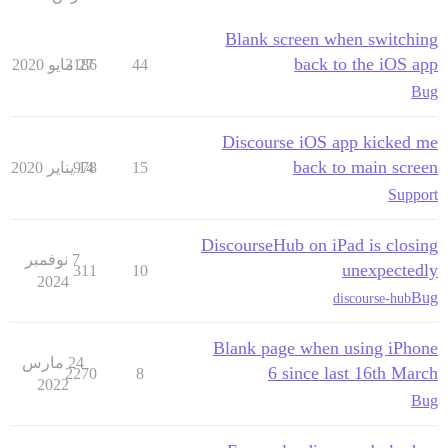
Blank screen when switching
back to the iOS app
44
27 مايو 2020
3186
Bug
Discourse iOS app kicked me
back to main screen
15
14 يناير 2020
978
Support
DiscourseHub on iPad is closing
7 نوفمبر
unexpectedly
311
10
2024
Bug
discourse-hub
Blank page when using iPhone
24 مارس
6 since last 16th March
2270
8
2022
Bug