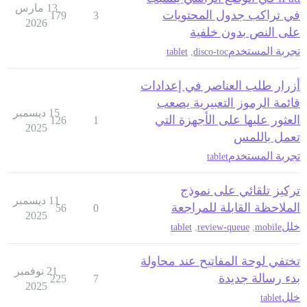
13 مارس
في تراكب جدول المحتويات
179
3
2026
على النص بدون خلفية
تجربة المستخدم
tablet
,
disco-toc
أزرار طلب العناصر في إعدادات
قائمة الرموز التعبيرية يصعب
15 ديسمبر
العثور عليها على الأجهزة التي
126
1
2025
تعمل باللمس
تجربة المستخدم
tablet
تركيز تلقائي على نموذج
11 ديسمبر
الملاحظة القابلة للمراجعة
56
0
2025
خلل
tablet
,
review-queue
,
mobile
تختفي لوحة المفاتيح عند محاولة
21 نوفمبر
بدء رسالة جديدة
225
7
2025
خلل
tablet