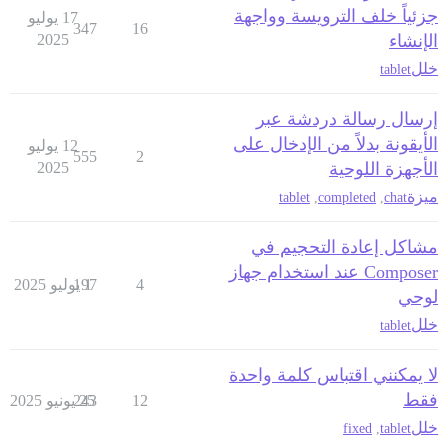
جزئياً خلف الترويسة وواجهة
17 يوليو
347
16
الإنشاء
2025
خلل
tablet
إرسال رسالة دردشة عبر
الأيقونة بدلاً من الإدخال على
12 يوليو
555
2
الأجهزة اللوحية
2025
ميزة
tablet
,
completed
,
chat
مشاكل إعادة التحجيم في
Composer عند استخدام جهاز
4
1 يوليو 2025
197
لوحي
خلل
tablet
لا يمكنني اقتباس كلمة واحدة
فقط
12
25 يونيو 2025
243
خلل
fixed
,
tablet