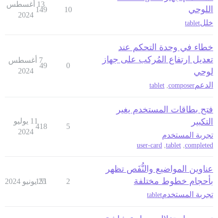
13 أغسطس
اللوحي
149
10
2024
خلل
tablet
خطاء في وحدة التحكم عند
تعديل ارتفاع المُركب على جهاز
7 أغسطس
49
0
لوحي
2024
الدعم
tablet
,
composer
فتح بطاقات المستخدم يغير
التكبير
11 يوليو
418
5
2024
تجربة المستخدم
user-card
,
tablet
,
completed
عناوين المواضيع والنُّفَص تظهر
بأحجام خطوط مختلفة
2
25 يونيو 2024
151
تجربة المستخدم
tablet