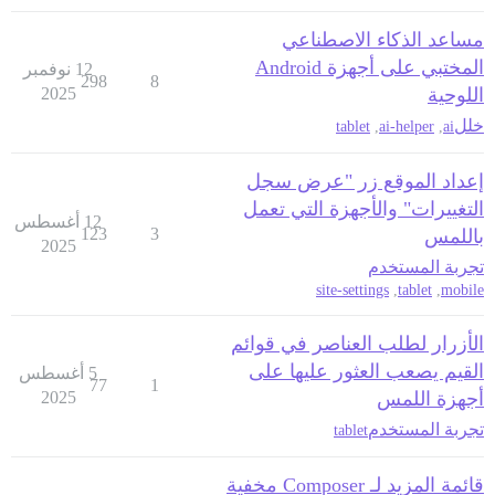
مساعد الذكاء الاصطناعي
المختبي على أجهزة Android
12 نوفمبر
298
8
اللوحية
2025
خلل
tablet
,
ai-helper
,
ai
إعداد الموقع زر "عرض سجل
التغييرات" والأجهزة التي تعمل
12 أغسطس
123
3
باللمس
2025
تجربة المستخدم
site-settings
,
tablet
,
mobile
الأزرار لطلب العناصر في قوائم
القيم يصعب العثور عليها على
5 أغسطس
77
1
أجهزة اللمس
2025
تجربة المستخدم
tablet
قائمة المزيد لـ Composer مخفية