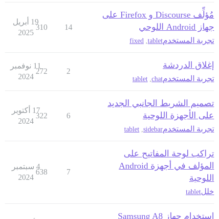
مُؤلِّف Discourse و Firefox على
19 أبريل
جهاز Android اللوحي
310
14
2025
تجربة المستخدم
fixed
,
tablet
إغلاق الدردشة
11 نوفمبر
272
2
2024
تجربة المستخدم
tablet
,
chat
تصميم الشريط الجانبي الجديد
17 أكتوبر
على الأجهزة اللوحية
322
6
2024
تجربة المستخدم
tablet
,
sidebar
تراكب لوحة المفاتيح على
المؤلف في أجهزة Android
4 سبتمبر
638
7
اللوحية
2024
خلل
tablet
استخدام جهاز Samsung A8