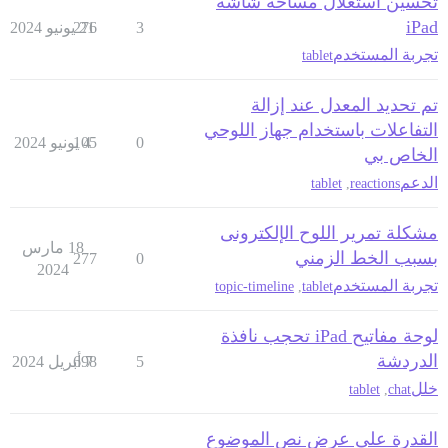
تحسين استغلال مساحة شاشة
iPad
3
21 يونيو 2024
276
تجربة المستخدم
tablet
تم تحديد المعدل عند إزالة
التفاعلات باستخدام جهاز اللوحي
0
4 يونيو 2024
105
الخاص بي
الدعم
tablet
,
reactions
مشكلة تمرير اللوح الإلكترونى
18 مارس
بسبب الخط الزمني
277
0
2024
تجربة المستخدم
topic-timeline
,
tablet
لوحة مفاتيح iPad تحجب نافذة
الدردشة
5
7 أبريل 2024
698
خلل
tablet
,
chat
القدرة على عرض نص الموضوع