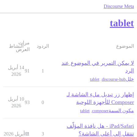
Discourse Meta
tablet
مرات
الموضوع
الردود
النشاط
العرض
لا يمكن التمرير في الموضوع عند
14 أبريل
الرد
91
1
2026
خلل
tablet
,
discourse-hub
إظهار زر تبديل ملء الشاشة لـ
10 أبريل
Composer للأجهزة اللوحية
93
0
2026
مكون السمة
tablet
,
composer
iPad/Safari - هل نافذة المؤلّف
تنتقل إلى أعلى الشاشة؟
3
2 أبريل 2026
81