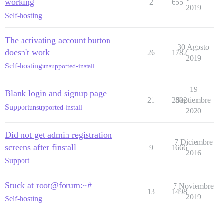
working
2
655
2019
Self-hosting
The activating account button
30 Agosto
doesn't work
26
1782
2019
Self-hosting
unsupported-install
19
Blank login and signup page
21
2802
Septiembre
Support
unsupported-install
2020
Did not get admin registration
7 Diciembre
screens after finstall
9
1666
2016
Support
Stuck at root@forum:~#
7 Noviembre
13
1498
2019
Self-hosting