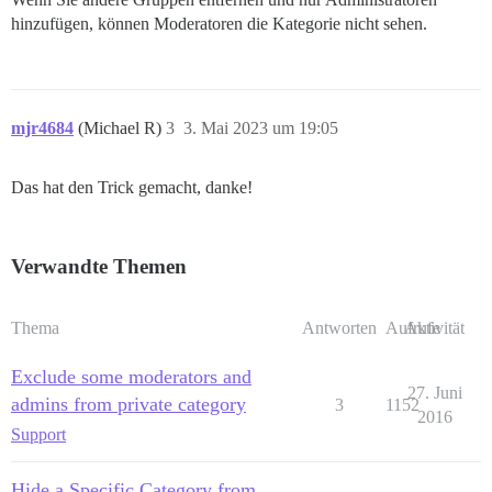
hinzufügen, können Moderatoren die Kategorie nicht sehen.
mjr4684
(Michael R)
3
3. Mai 2023 um 19:05
Das hat den Trick gemacht, danke!
Verwandte Themen
Thema
Antworten
Aufrufe
Aktivität
Exclude some moderators and
27. Juni
admins from private category
3
1152
2016
Support
Hide a Specific Category from