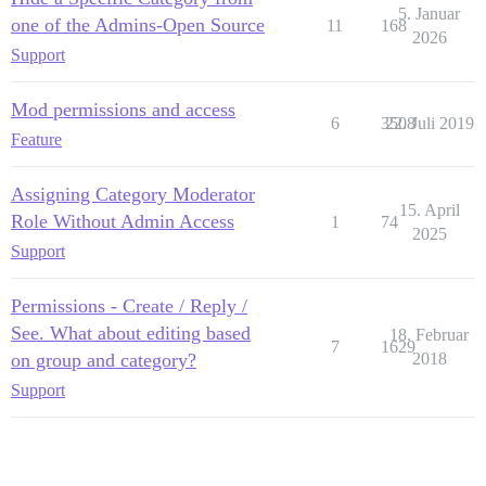
5. Januar
one of the Admins-Open Source
11
168
2026
Support
Mod permissions and access
6
3508
22. Juli 2019
Feature
Assigning Category Moderator
15. April
Role Without Admin Access
1
74
2025
Support
Permissions - Create / Reply /
See. What about editing based
18. Februar
7
1629
on group and category?
2018
Support