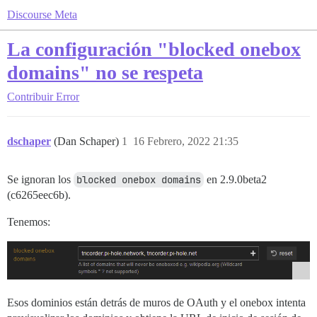
Discourse Meta
La configuración "blocked onebox
domains" no se respeta
Contribuir
Error
dschaper
(Dan Schaper)
1
16 Febrero, 2022 21:35
Se ignoran los
blocked onebox domains
en 2.9.0beta2
(c6265eec6b).
Tenemos:
Esos dominios están detrás de muros de OAuth y el onebox intenta