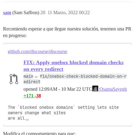
sam
(Sam Saffron)
20
11 Marzo, 2022 00:22
Recomiendo esperar a que llegue nuestra solución, tenemos una PR
en progreso:
github.com/discourse/discourse
FIX: Apply onebox blocked domain checks
on every redirect
main
fix/onebox-check-blocked-domain-on-r
←
edirect
opened
12:09AM - 10 Mar 22 UTC
OsamaSayegh
+171
-38
The `blocked onebox domains` setting lets site 
owners change what sites

are all
…
Modifica el comportamiento para que: