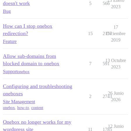
23 Enero
doesn't work
5
566
2023
Bug
How can I stop onebox
17
redirection?
15
2157
Diciembre
2019
Feature
Allow sub-domains from
13 Octubre
blocked domain to onebox
7
591
2023
Support
onebox
Configuring and troubleshooting
oneboxes
26 Junio
2
2743
2026
Site Management
onebox
,
how-to
,
content
Onebox no longer works for my
12 Junio
wordpress site
11
1785