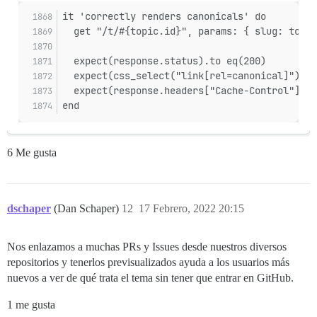
it 'correctly renders canonicals' do
  get "/t/#{topic.id}", params: { slug: topic
  expect(response.status).to eq(200)
  expect(css_select("link[rel=canonical]").le
  expect(response.headers["Cache-Control"]).t
end
6 Me gusta
dschaper
(Dan Schaper)
12
17 Febrero, 2022 20:15
Nos enlazamos a muchas PRs y Issues desde nuestros diversos
repositorios y tenerlos previsualizados ayuda a los usuarios más
nuevos a ver de qué trata el tema sin tener que entrar en GitHub.
1 me gusta