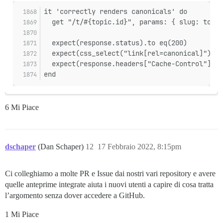
it 'correctly renders canonicals' do
  get "/t/#{topic.id}", params: { slug: topic
  expect(response.status).to eq(200)
  expect(css_select("link[rel=canonical]").le
  expect(response.headers["Cache-Control"]).t
end
6 Mi Piace
dschaper
(Dan Schaper)
12
17 Febbraio 2022, 8:15pm
Ci colleghiamo a molte PR e Issue dai nostri vari repository e avere
quelle anteprime integrate aiuta i nuovi utenti a capire di cosa tratta
l’argomento senza dover accedere a GitHub.
1 Mi Piace