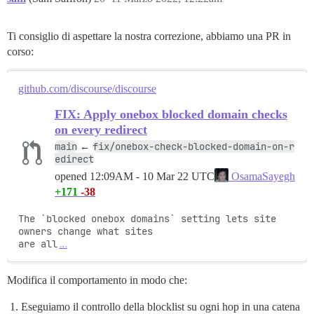
Ti consiglio di aspettare la nostra correzione, abbiamo una PR in
corso:
github.com/discourse/discourse
FIX: Apply onebox blocked domain checks
on every redirect
main
fix/onebox-check-blocked-domain-on-r
←
edirect
opened
12:09AM - 10 Mar 22 UTC
OsamaSayegh
+171
-38
The `blocked onebox domains` setting lets site 
owners change what sites

are all
…
Modifica il comportamento in modo che:
Eseguiamo il controllo della blocklist su ogni hop in una catena