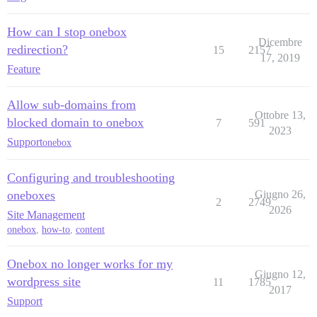
How can I stop onebox
Dicembre
redirection?
15
2157
17, 2019
Feature
Allow sub-domains from
Ottobre 13,
blocked domain to onebox
7
591
2023
Support
onebox
Configuring and troubleshooting
oneboxes
Giugno 26,
2
2749
2026
Site Management
onebox
,
how-to
,
content
Onebox no longer works for my
Giugno 12,
wordpress site
11
1785
2017
Support