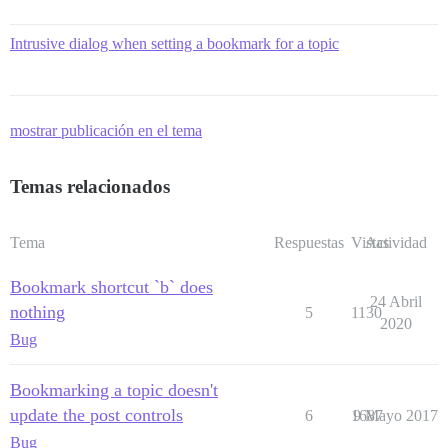
Intrusive dialog when setting a bookmark for a topic
mostrar publicación en el tema
Temas relacionados
Tema
Respuestas
Vistas
Actividad
Bookmark shortcut `b` does
24 Abril
nothing
5
1130
2020
Bug
Bookmarking a topic doesn't
update the post controls
6
1687
9 Mayo 2017
Bug