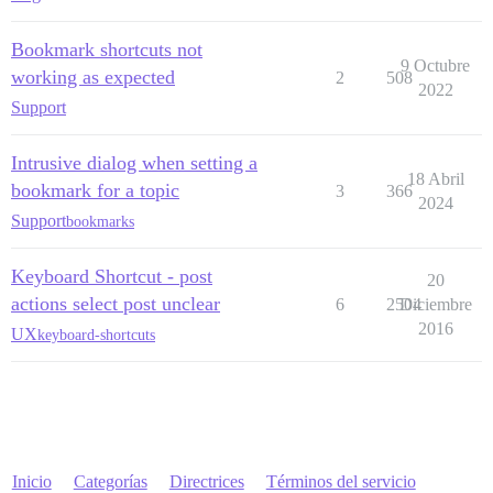
Bookmark shortcuts not
9 Octubre
working as expected
2
508
2022
Support
Intrusive dialog when setting a
18 Abril
bookmark for a topic
3
366
2024
Support
bookmarks
Keyboard Shortcut - post
20
actions select post unclear
6
2504
Diciembre
2016
UX
keyboard-shortcuts
Inicio
Categorías
Directrices
Términos del servicio