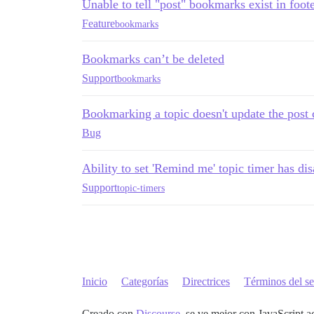
Unable to tell "post" bookmarks exist in foot
Feature
bookmarks
Bookmarks can’t be deleted
Support
bookmarks
Bookmarking a topic doesn't update the post 
Bug
Ability to set 'Remind me' topic timer has dis
Support
topic-timers
Inicio
Categorías
Directrices
Términos del se
Creado con
Discourse
, se ve mejor con JavaScript a