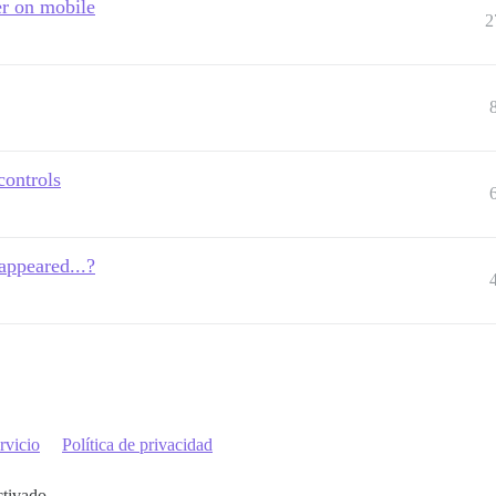
er on mobile
2
controls
appeared...?
rvicio
Política de privacidad
ctivado