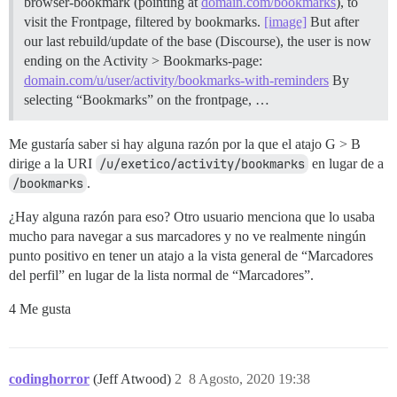
browser-bookmark (pointing at
domain.com/bookmarks
), to
visit the Frontpage, filtered by bookmarks.
[image]
But after
our last rebuild/update of the base (Discourse), the user is now
ending on the Activity > Bookmarks-page:
domain.com/u/user/activity/bookmarks-with-reminders
By
selecting “Bookmarks” on the frontpage, …
Me gustaría saber si hay alguna razón por la que el atajo G > B
dirige a la URI
/u/exetico/activity/bookmarks
en lugar de a
/bookmarks
.
¿Hay alguna razón para eso? Otro usuario menciona que lo usaba
mucho para navegar a sus marcadores y no ve realmente ningún
punto positivo en tener un atajo a la vista general de “Marcadores
del perfil” en lugar de la lista normal de “Marcadores”.
4 Me gusta
codinghorror
(Jeff Atwood)
2
8 Agosto, 2020 19:38