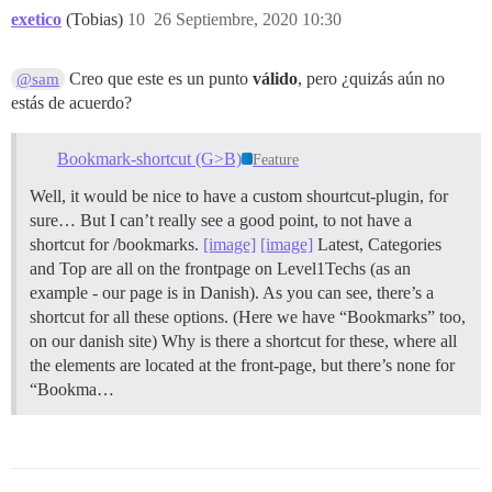
exetico
(Tobias)
10
26 Septiembre, 2020 10:30
Creo que este es un punto
válido
, pero ¿quizás aún no
@sam
estás de acuerdo?
Bookmark-shortcut (G>B)
Feature
Well, it would be nice to have a custom shourtcut-plugin, for
sure… But I can’t really see a good point, to not have a
shortcut for /bookmarks.
[image]
[image]
Latest, Categories
and Top are all on the frontpage on Level1Techs (as an
example - our page is in Danish). As you can see, there’s a
shortcut for all these options. (Here we have “Bookmarks” too,
on our danish site) Why is there a shortcut for these, where all
the elements are located at the front-page, but there’s none for
“Bookma…