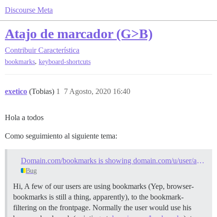
Discourse Meta
Atajo de marcador (G>B)
Contribuir
Característica
,
bookmarks
keyboard-shortcuts
exetico
(Tobias)
1
7 Agosto, 2020 16:40
Hola a todos
Como seguimiento al siguiente tema:
Domain.com/bookmarks is showing domain.com/u/user/activity/bookmarks-with-reminders
Bug
Hi, A few of our users are using bookmarks (Yep, browser-
bookmarks is still a thing, apparently), to the bookmark-
filtering on the frontpage. Normally the user would use his