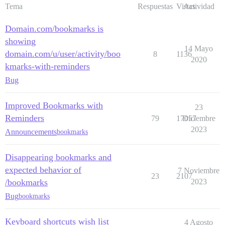
Tema
Respuestas
Vistas
Actividad
Domain.com/bookmarks is
showing
14 Mayo
domain.com/u/user/activity/boo
8
1136
2020
kmarks-with-reminders
Bug
Improved Bookmarks with
23
Reminders
79
17057
Diciembre
2023
Announcements
bookmarks
Disappearing bookmarks and
expected behavior of
7 Noviembre
23
2107
/bookmarks
2023
Bug
bookmarks
Keyboard shortcuts wish list
4 Agosto