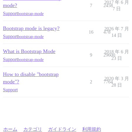
2017 年 6 月
mode?
7
2458
7 日
Support
bootstrap-mode
Bootstrap mode is legacy?
2026 年 7 月
16
478
14 日
Support
bootstrap-mode
What is Bootstrap Mode
2018 年 6 月
9
29600
23 日
Support
bootstrap-mode
How to disable "bootstrap
2020 年 3 月
mode"?
2
7764
28 日
Support
ホーム
カテゴリ
ガイドライン
利用規約