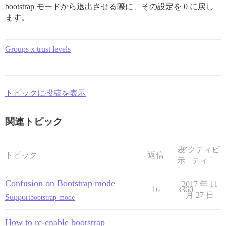
bootstrap モードから退出させる際に、その設定を 0 に戻し
ます。
Groups x trust levels
トピックに投稿を表示
関連トピック
表
アクティビ
トピック
返信
示
ティ
Confusion on Bootstrap mode
2017 年 11
16
3360
月 27 日
Support
bootstrap-mode
How to re-enable bootstrap