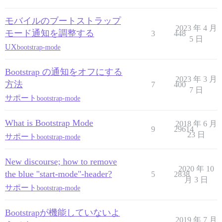
モバイルのブートストラップ
2023 年 4 月
モード通知を調整する
3
448
5 日
UX
bootstrap-mode
Bootstrap の通知をオフにする
2023 年 3 月
方法
7
400
7 日
サポート
bootstrap-mode
What is Bootstrap Mode
2018 年 6 月
9
29614
23 日
サポート
bootstrap-mode
New discourse; how to remove
2020 年 10
the blue "start-mode"-header?
5
2838
月 3 日
サポート
bootstrap-mode
Bootstrapが機能していないよ
2019 年 7 月