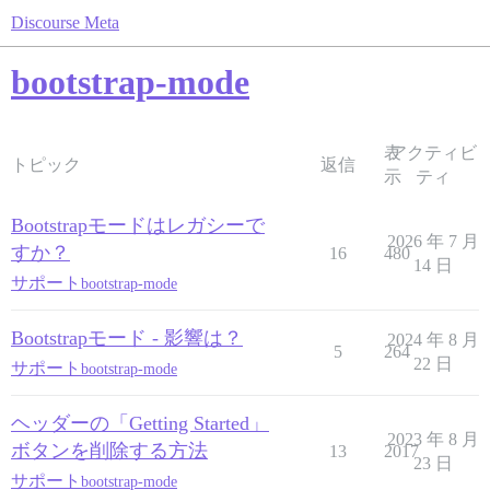
Discourse Meta
bootstrap-mode
表
アクティビ
トピック
返信
示
ティ
Bootstrapモードはレガシーで
2026 年 7 月
すか？
16
480
14 日
サポート
bootstrap-mode
Bootstrapモード - 影響は？
2024 年 8 月
5
264
22 日
サポート
bootstrap-mode
ヘッダーの「Getting Started」
2023 年 8 月
ボタンを削除する方法
13
2017
23 日
サポート
bootstrap-mode