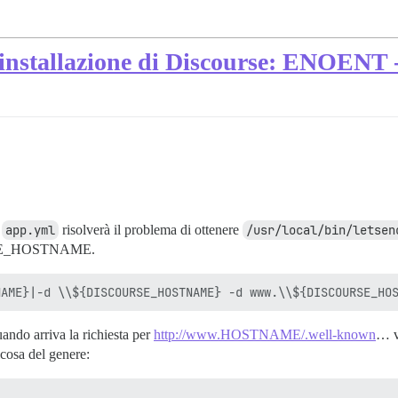
installazione di Discourse: ENOENT - 
o
app.yml
risolverà il problema di ottenere
/usr/local/bin/letsen
E_HOSTNAME.
ando arriva la richiesta per
http://www.HOSTNAME/.well-known
… v
lcosa del genere: