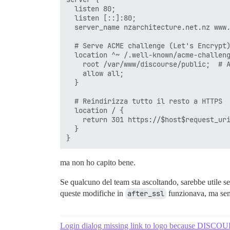
  listen 80;

  listen [::]:80;

  server_name nzarchitecture.net.nz www.
  # Serve ACME challenge (Let's Encrypt)
  location ^~ /.well-known/acme-challeng
    root /var/www/discourse/public;  # A
    allow all;

  }

  # Reindirizza tutto il resto a HTTPS

  location / {

    return 301 https://$host$request_uri
  }

ma non ho capito bene.
Se qualcuno del team sta ascoltando, sarebbe utile s
queste modifiche in
after_ssl
funzionava, ma semb
Login dialog missing link to logo because DISC