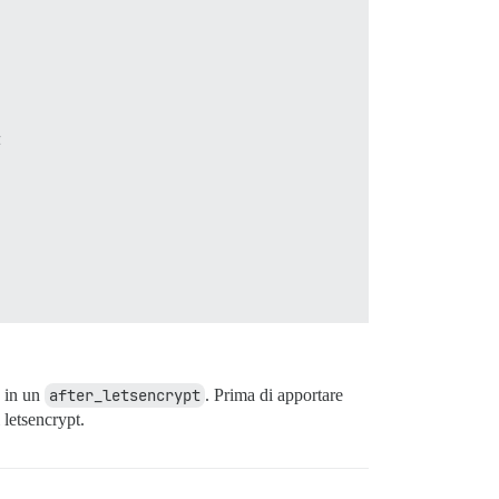


o in un
after_letsencrypt
. Prima di apportare
letsencrypt.