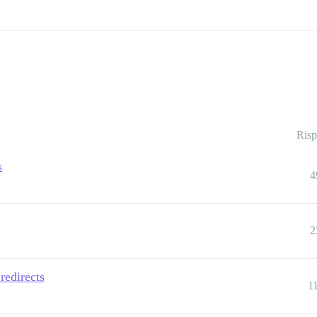
Risp
s
4
2
redirects
1