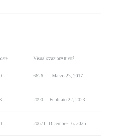
oste
Visualizzazioni
Attività
9
6626
Marzo 23, 2017
3
2090
Febbraio 22, 2023
11
20671
Dicembre 16, 2025