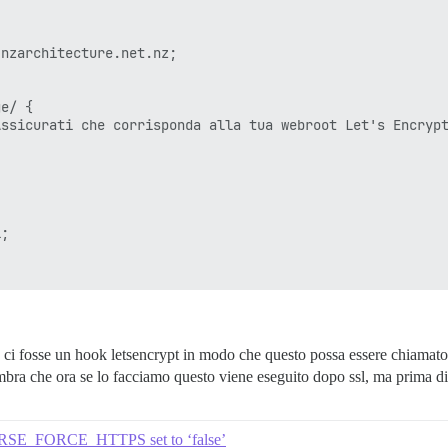
nzarchitecture.net.nz;



e/ {

ssicurati che corrisponda alla tua webroot Let's Encrypt
;

e ci fosse un hook letsencrypt in modo che questo possa essere chiamat
ra che ora se lo facciamo questo viene eseguito dopo ssl, ma prima di 
OURSE_FORCE_HTTPS set to ‘false’