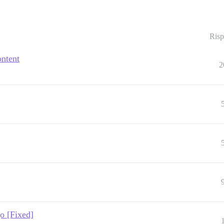
Risp
ontent
2
o [Fixed]