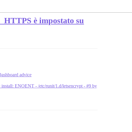
E_HTTPS è impostato su
ashboard advice
 install: ENOENT - /etc/runit/1.d/letsencrypt - #9 by