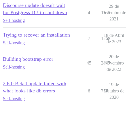
Discourse update doesn't wait
29 de
for Postgress DB to shut down
4
1166
Dezembro de
2021
Self-hosting
Trying to recover an installation
18 de Abril
7
1268
de 2023
Self-hosting
20 de
Building bootstrap error
45
2447
Novembro
Self-hosting
de 2022
2.6.0 Beta4 update failed with
19 de
what looks like db errors
6
757
Outubro de
2020
Self-hosting