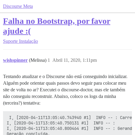
Discourse Meta
Falha no Bootstrap, por favor
ajude :(
Suporte
Instalação
wishspinner
(Melissa)
1
Abril 11, 2020, 1:11pm
Tentando atualizar e o Discourse não está conseguindo inicializar.
Alguém pode orientar quais passos devo seguir para colocar meu
site de volta no ar? Executei o discourse-doctor, mas ele também
não conseguiu reconstruir. Abaixo, coloco os logs da minha
(terceira?) tentativa:
 I, [2020-04-11T13:05:40.743940 #1]  INFO -- : Carrega
I, [2020-04-11T13:05:40.750131 #1]  INFO -- : 

I, [2020-04-11T13:05:40.800464 #1]  INFO -- : Gerando
Geração concluída.
