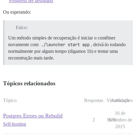
Postgress ser desligado
Ou esperando:
Falco:
Um método simples de recuperação é iniciar o contêiner
novamente com
./launcher start app
, deixá-lo rodando
normalmente por algum tempo (digamos 1h) e tentar uma
reconstrução mais tarde.
Tópicos relacionados
Tópico
Respostas
Visualizações
Atividade
16 de
Postgres Errors on Rebuild
2
1676
Setembro de
Self-hosting
2015