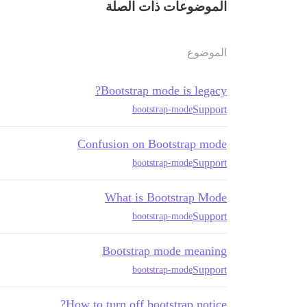
الموضوعات ذات الصلة
الموضوع
Bootstrap mode is legacy?
Support
bootstrap-mode
Confusion on Bootstrap mode
Support
bootstrap-mode
What is Bootstrap Mode
Support
bootstrap-mode
Bootstrap mode meaning
Support
bootstrap-mode
How to turn off bootstrap notice?