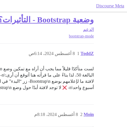
Discourse Meta
وضعية Bootstrap - التأثيرات؟
الدعم
bootstrap-mode
ToddZ
1
8 أغسطس 2024، 6:14ص
لافتة ما لإعلامهم بوضع Bootstrap\n- زر “البدء” في الرأس\n\nكمسؤول، أرى:\n-
أسبوع واحد\n-
لا توجد لافتة أبدًا حول وضع Bootstrap\n-
Moin
2
8 أغسطس 2024، 8:18م