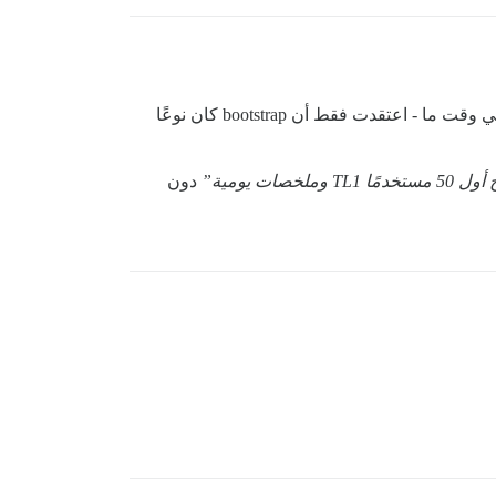
آه، شكراً لتوضيح هذه التفاصيل. الأمور أصبحت منطقية الآن. لقد قمت بتغيير إعدادات TL للمستخدمين الجدد وملخصاتهم في وقت ما - اعتقدت فقط أن bootstrap كان نوعًا
مًا TL1 وملخصات يومية”
دون