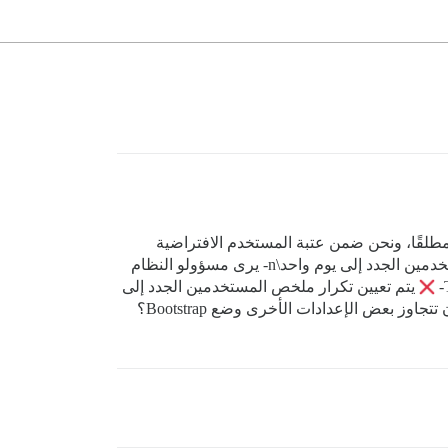
Bootstra(مستضاف ذاتيًا، 3.4.0.beta1-dev.) \n\nلم أقم بتغيير الإعداد مطلقًا، ونحن ضمن عتبة المستخدم الافتراضية
البالغة 50، لذا بناءً على ما قرأته هنا أتوقع أن أرى:\n- يتم تعيين المستخدمين الجدد إلى TL1\n- يتم تعيين تكرار ملخص المستخدمين الجدد إلى يوم واحد\n- يرى مسؤولو النظام
يتم تعيين تكرار ملخص المستخدمين الجدد إلى