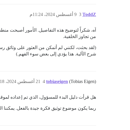
ToddZ
3
9 أغسطس 2024، 11:24م
من تجاوز الخلفية.
(لقد بحثت، لكنني لم أتمكن من العثور على وثائق رسمية لوضع bootstrap. يبدو أنه يوصف عادةً في
شرح الآلية. هذا يؤدي إلى بعض سوء الفهم.)
(Tobias Eigen)
tobiaseigen
4
21 أغسطس 2024، 8:18م
هل قرأت دليل البدء للمسؤول، الذي تم إعداده لموق
ربما يكون موضوع توثيق فكرة جيدة بالفعل. يمكننا ال