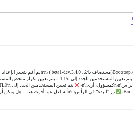
لست متأكدًا قليلاً مما يجب أن أراه مع تمكين وضع p.\n
يتم تعيين المستخدمين الجدد إلى TL0\n-
زر “البدء” في الرأس\n\nأتساءل عما أفوت هنا… هل يمكن أن تتجاوز بعض الإعدادات الأخرى وضع Bootstrap؟