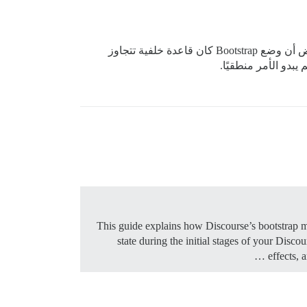
لقد فعلت ذلك، شكرًا – دليل المسؤول “البدء” يذكر أيضًا تأثيرات وضع Bootstrap، ولكن ليس الآلية. هذا ترك مجالًا لي لأفترض أن وضع Bootstrap كان قاعدة خلفية تتجاوز
بدو الأمر منطقيًا.
state during the initial stages of your Disc
effects,