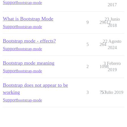
Support
bootstrap-mode
2017
What is Bootstrap Mode
23 Junio
9
29612
2018
Support
bootstrap-mode
Bootstrap mode - effects?
22 Agosto
5
264
2024
Support
bootstrap-mode
Bootstrap mode meaning
3 Febrero
2
1098
2019
Support
bootstrap-mode
Bootstrap does not appear to be
working
3
757
5 Julio 2019
Support
bootstrap-mode