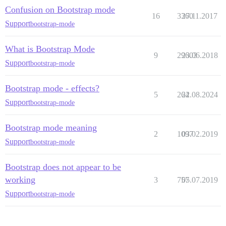
Confusion on Bootstrap mode
16
3360
27.11.2017
Support
bootstrap-mode
What is Bootstrap Mode
9
29603
23.06.2018
Support
bootstrap-mode
Bootstrap mode - effects?
5
264
22.08.2024
Support
bootstrap-mode
Bootstrap mode meaning
2
1097
03.02.2019
Support
bootstrap-mode
Bootstrap does not appear to be
working
3
757
05.07.2019
Support
bootstrap-mode