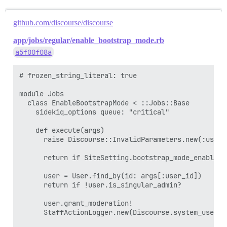
github.com/discourse/discourse
app/jobs/regular/enable_bootstrap_mode.rb
a5f00f08a
# frozen_string_literal: true

module Jobs

  class EnableBootstrapMode < ::Jobs::Base

    sidekiq_options queue: "critical"

    def execute(args)

      raise Discourse::InvalidParameters.new(:user_
      return if SiteSetting.bootstrap_mode_enabled

      user = User.find_by(id: args[:user_id])

      return if !user.is_singular_admin?

      user.grant_moderation!

      StaffActionLogger.new(Discourse.system_user).