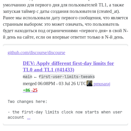
умолчанию для первого дня для пользователей TL1, а также
запуская таймер с даты создания пользователя (created_at).
Ранее мы использовали дату первого сообщения, что является
странным выбором: это может означать, что пользователь
будет находиться под ограничениями «первого дня» в свой N-
й день на сайте, если он впервые ответит только в N-й день.
github.com/discourse/discourse
DEV: Apply different first-day limits for
TL0 and TL1 (#41433)
main
first-user-limits-tweaks
←
merged
06:08PM - 03 Jul 26 UTC
pmusaraj
+86
-25
Two changes here: 

- the first-day limits clock now starts when user 
account 
…