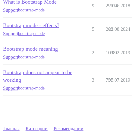
What is Bootstrap Mode
9
29614
23.06.2018
Support
bootstrap-mode
Bootstrap mode - effects?
5
264
22.08.2024
Support
bootstrap-mode
Bootstrap mode meaning
2
1098
03.02.2019
Support
bootstrap-mode
Bootstrap does not appear to be
working
3
757
05.07.2019
Support
bootstrap-mode
Главная
Категории
Рекомендации