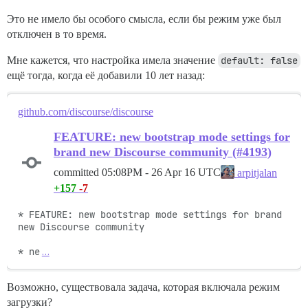
Это не имело бы особого смысла, если бы режим уже был
отключен в то время.
Мне кажется, что настройка имела значение
default: false
ещё тогда, когда её добавили 10 лет назад:
github.com/discourse/discourse
FEATURE: new bootstrap mode settings for
brand new Discourse community (#4193)
committed
05:08PM - 26 Apr 16 UTC
arpitjalan
+157
-7
* FEATURE: new bootstrap mode settings for brand 
new Discourse community

* ne
…
Возможно, существовала задача, которая включала режим
загрузки?