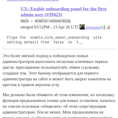
UX: Enable onboarding panel for the first
admin user (#39423)
main
enable-onboarding
←
merged
03:52PM - 23 Apr 26 UTC
+2
-2
pmusaraj
Flips the `enable_site_owner_onboarding` site 
setting default from `false` to `t
…
Это более мягкий подход к побуждению новых
администраторов выполнить несколько ключевых первых
шагов: приглашение пользователей, обмен ссылками,
создание тем. Этот баннер отображается для первого
администратора на сайте и может быть закрыт нажатием на
крестик в правом верхнем углу.
Мы должны были объявить об этом изменении, но поскольку
функция предназначена только для новых установок, казалось
не совсем полезным «объявлять» об этом существующим
администраторам. Тем не менее, Meta предназначена не
только для них, и обратная связь от сообщества определённо