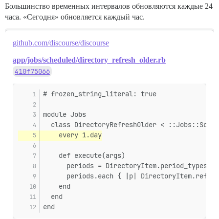
Большинство временных интервалов обновляются каждые 24
часа. «Сегодня» обновляется каждый час.
github.com/discourse/discourse
app/jobs/scheduled/directory_refresh_older.rb
410f75066
# frozen_string_literal: true
module Jobs
  class DirectoryRefreshOlder < ::Jobs::Sched
    every 1.day
    def execute(args)
      periods = DirectoryItem.period_types.ke
      periods.each { |p| DirectoryItem.refres
    end
  end
end