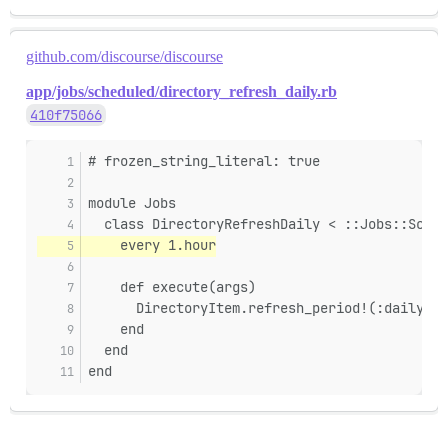
github.com/discourse/discourse
app/jobs/scheduled/directory_refresh_daily.rb
410f75066
# frozen_string_literal: true
module Jobs
  class DirectoryRefreshDaily < ::Jobs::Sched
    every 1.hour
    def execute(args)
      DirectoryItem.refresh_period!(:daily)
    end
  end
end