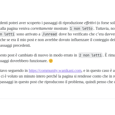
enti potrei aver scoperto i passaggi di riproduzione
effettivi
(o forse so
o alla pagina veniva
correttamente
mostrato
1 non letto
. Tuttavia, n
n letti
sono arrivato a
/unread
dove ho verificato che c’era davve
nche se era il mio post e non avrebbe dovuto influenzare il conteggio de
 passaggi precedenti.
sto post è cambiato di nuovo in modo errato in
2 non letti
. È rim
assaggi dovrebbero funzionare.
tavo seguendo in
https://community.wanikani.com
, e in questo caso è 
 ci è voluto un minuto intero perché la pagina si rendesse conto che in r
 passaggi in questo post che riproducono il problema, quindi penso che