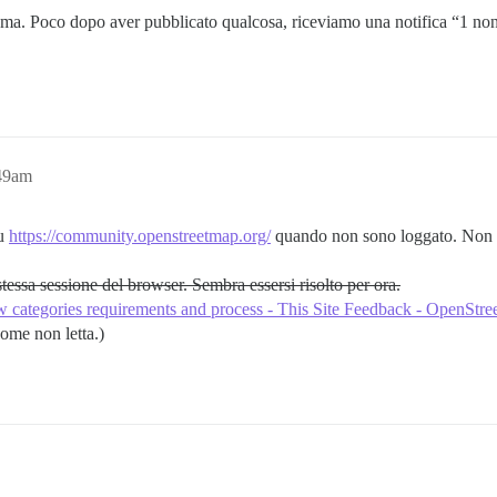
ma. Poco dopo aver pubblicato qualcosa, riceviamo una notifica “1 non le
:49am
su
https://community.openstreetmap.org/
quando non sono loggato. Non r
essa sessione del browser. Sembra essersi risolto per ora.
 categories requirements and process - This Site Feedback - OpenS
come non letta.)