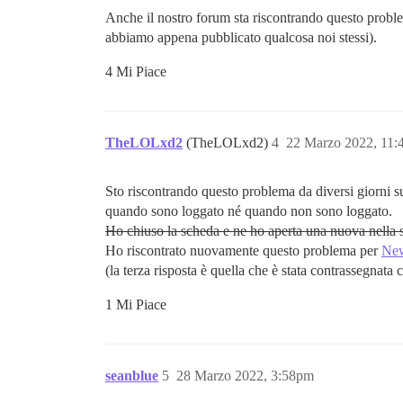
Anche il nostro forum sta riscontrando questo proble
abbiamo appena pubblicato qualcosa noi stessi).
4 Mi Piace
TheLOLxd2
(TheLOLxd2)
4
22 Marzo 2022, 11
Sto riscontrando questo problema da diversi giorni 
quando sono loggato né quando non sono loggato.
Ho chiuso la scheda e ne ho aperta una nuova nella st
Ho riscontrato nuovamente questo problema per
New
(la terza risposta è quella che è stata contrassegnata 
1 Mi Piace
seanblue
5
28 Marzo 2022, 3:58pm