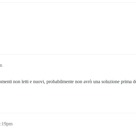
am
rgomenti non letti e nuovi, probabilmente non avrò una soluzione prima d
1:19pm