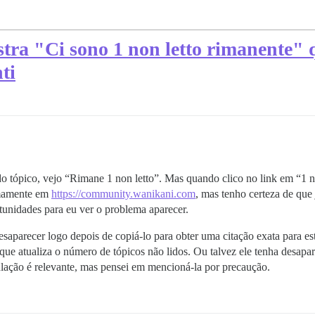
tra "Ci sono 1 non letto rimanente" 
ti
 do tópico, vejo “Rimane 1 non letto”. Mas quando clico no link em “1 
timamente em
https://community.wanikani.com
, mas tenho certeza de que
tunidades para eu ver o problema aparecer.
esaparecer logo depois de copiá-lo para obter uma citação exata para es
e atualiza o número de tópicos não lidos. Ou talvez ele tenha desapar
ulação é relevante, mas pensei em mencioná-la por precaução.