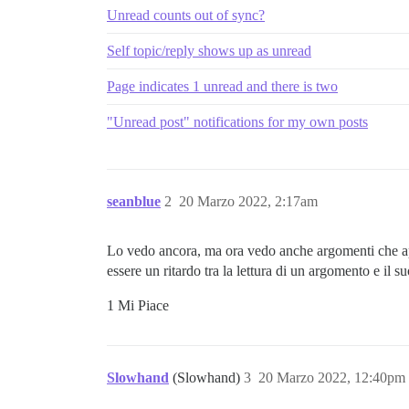
Unread counts out of sync?
Self topic/reply shows up as unread
Page indicates 1 unread and there is two
"Unread post" notifications for my own posts
seanblue
2
20 Marzo 2022, 2:17am
Lo vedo ancora, ma ora vedo anche argomenti che
essere un ritardo tra la lettura di un argomento e il 
1 Mi Piace
Slowhand
(Slowhand)
3
20 Marzo 2022, 12:40pm