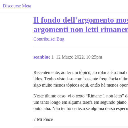
Discourse Meta
Il fondo dell'argomento mos
argomenti non letti rimanen
Contribuisci
Bug
seanblue
1
12 Marzo 2022, 10:25pm
Recentemente, ao ler um tópico, ao rolar até o final
lidos. Tenho visto isso com bastante frequência ul
sigo muito menos tópicos aqui, então há menos opor
Neste último caso, vi o texto “Rimane 1 non letto” d
um tanto longo em alguma tarefa em segundo plano qu
outra aba. Não tenho certeza se alguma dessa espec
7 Mi Piace