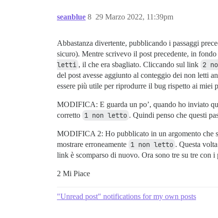
seanblue
8
29 Marzo 2022, 11:39pm
Abbastanza divertente, pubblicando i passaggi preced
sicuro). Mentre scrivevo il post precedente, in fond
letti
, il che era sbagliato. Cliccando sul link
2 no
del post avesse aggiunto al conteggio dei non letti a
essere più utile per riprodurre il bug rispetto ai miei
MODIFICA: E guarda un po’, quando ho inviato que
corretto
1 non letto
. Quindi penso che questi p
MODIFICA 2: Ho pubblicato in un argomento che s
mostrare erroneamente
1 non letto
. Questa volta
link è scomparso di nuovo. Ora sono tre su tre con i
2 Mi Piace
"Unread post" notifications for my own posts