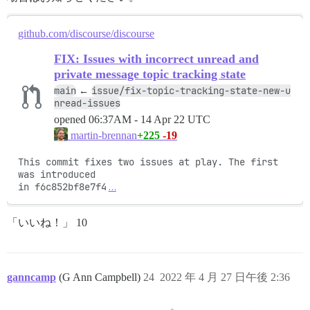
github.com/discourse/discourse
FIX: Issues with incorrect unread and
private message topic tracking state
main
issue/fix-topic-tracking-state-new-u
←
nread-issues
opened
06:37AM - 14 Apr 22 UTC
+225
-19
martin-brennan
This commit fixes two issues at play. The first 
was introduced

in f6c852bf8e7f4
…
「いいね！」 10
ganncamp
(G Ann Campbell)
24
2022 年 4 月 27 日午後 2:36