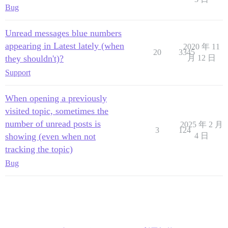
Bug
Unread messages blue numbers
appearing in Latest lately (when
2020 年 11
20
3345
they shouldn't)?
月 12 日
Support
When opening a previously
visited topic, sometimes the
number of unread posts is
2025 年 2 月
3
124
showing (even when not
4 日
tracking the topic)
Bug