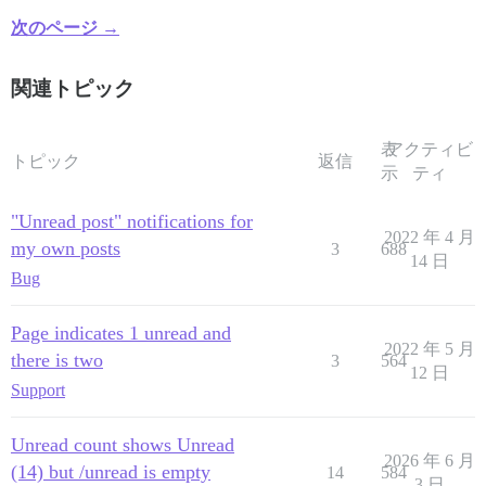
次のページ →
関連トピック
表
アクティビ
トピック
返信
示
ティ
"Unread post" notifications for
2022 年 4 月
my own posts
3
688
14 日
Bug
Page indicates 1 unread and
2022 年 5 月
there is two
3
564
12 日
Support
Unread count shows Unread
2026 年 6 月
(14) but /unread is empty
14
584
3 日