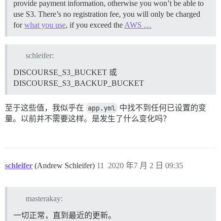
provide payment information, otherwise you won’t be able to
use S3. There’s no registration fee, you will only be charged
for
what you use
, if you exceed the
AWS …
schleifer:
DISCOURSE_S3_BUCKET 或
DISCOURSE_S3_BACKUP_BUCKET
至于这些值，我似乎在
app.yml
中找不到任何已设置的变
量。以前并不需要这样。是发生了什么变化吗？
schleifer
(Andrew Schleifer)
11
2020 年7 月 2 日 09:35
masterakay:
一切正常，直到最近的更新。