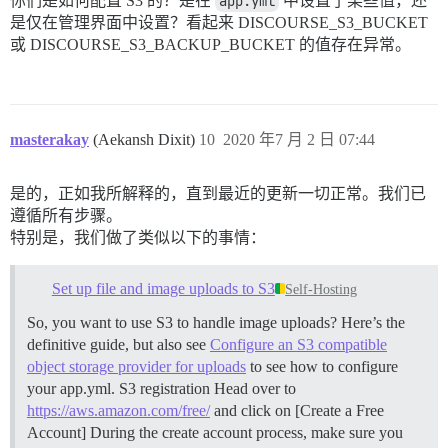
你们是如何配置 S3 的？是在
app.yml
中设置了某些值，还
是仅在管理界面中设置？看起来 DISCOURSE_S3_BUCKET
或 DISCOURSE_S3_BACKUP_BUCKET 的值存在异常。
masterakay
(Aekansh Dixit)
10
2020 年7 月 2 日 07:44
是的，正如我所解释的，直到最近的更新一切正常。我们已
遵循所有步骤。
特别是，我们做了类似以下的事情：
Set up file and image uploads to S3
Self-Hosting
So, you want to use S3 to handle image uploads? Here’s the
definitive guide, but also see
Configure an S3 compatible
object storage provider for uploads
to see how to configure
your app.yml.
S3 registration Head over to
https://aws.amazon.com/free/
and click on [Create a Free
Account] During the create account process, make sure you