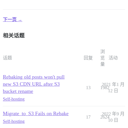
下一页 →
相关话题
浏
话题
回复
览
活动
量
Rebaking old posts won't pull
new S3 CDN URL after S3
2021 年1 月
13
1982
bucket rename
12 日
Self-hosting
Migrate_to_S3 Fails on Rebake
2022 年9 月
17
2624
10 日
Self-hosting