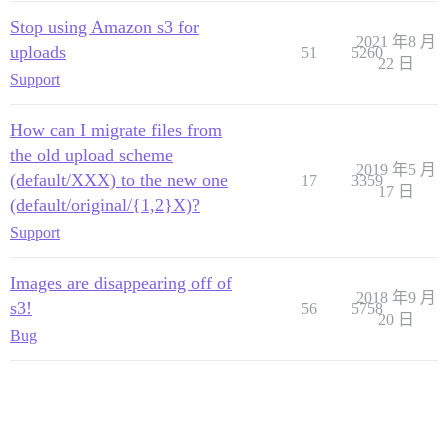
Stop using Amazon s3 for
2021 年8 月
uploads
51
5260
22 日
Support
How can I migrate files from
the old upload scheme
2019 年5 月
(default/XXX) to the new one
17
3359
17 日
(default/original/{1,2}X)?
Support
Images are disappearing off of
2018 年9 月
s3!
56
5758
20 日
Bug