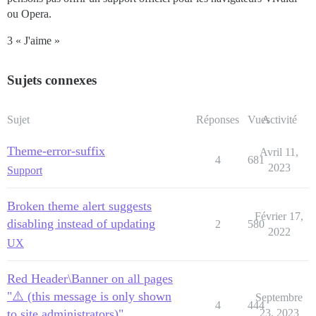
ou Opera.
3 « J'aime »
Sujets connexes
Sujet
Réponses
Vues
Activité
Theme-error-suffix
Avril 11,
4
681
2023
Support
Broken theme alert suggests
Février 17,
disabling instead of updating
2
580
2022
UX
Red Header\Banner on all pages
"⚠️ (this message is only shown
Septembre
4
444
to site administrators)"
23, 2023