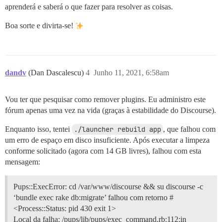
aprenderá e saberá o que fazer para resolver as coisas.
Boa sorte e divirta-se!
dandv
(Dan Dascalescu)
4
Junho 11, 2021, 6:58am
Vou ter que pesquisar como remover plugins. Eu administro este
fórum apenas uma vez na vida (graças à estabilidade do Discourse).
Enquanto isso, tentei
./launcher rebuild app
, que falhou com
um erro de espaço em disco insuficiente. Após executar a limpeza
conforme solicitado (agora com 14 GB livres), falhou com esta
mensagem:
Pups::ExecError: cd /var/www/discourse && su discourse -c
‘bundle exec rake db:migrate’ falhou com retorno #
<Process::Status: pid 430 exit 1>
Local da falha: /pups/lib/pups/exec_command.rb:112:in