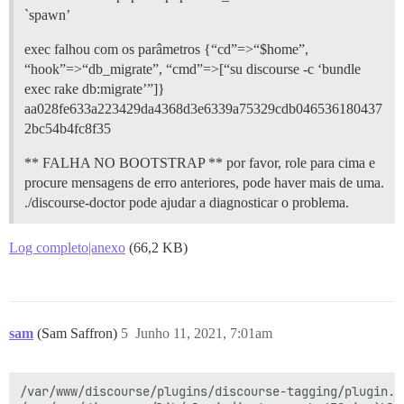
`spawn’
exec falhou com os parâmetros {“cd”=>“$home”,
“hook”=>“db_migrate”, “cmd”=>[“su discourse -c ‘bundle
exec rake db:migrate’”]}
aa028fe633a223429da4368d3e6339a75329cdb046536180437
2bc54b4fc8f35
** FALHA NO BOOTSTRAP ** por favor, role para cima e
procure mensagens de erro anteriores, pode haver mais de uma.
./discourse-doctor pode ajudar a diagnosticar o problema.
Log completo|anexo
(66,2 KB)
sam
(Sam Saffron)
5
Junho 11, 2021, 7:01am
/var/www/discourse/plugins/discourse-tagging/plugin.r