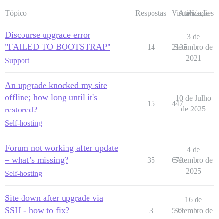
Tópico
Respostas
Visualizações
Atividade
Discourse upgrade error
3 de
"FAILED TO BOOTSTRAP"
14
2135
Setembro de
2021
Support
An upgrade knocked my site
offline; how long until it's
10 de Julho
15
447
restored?
de 2025
Self-hosting
Forum not working after update
4 de
– what’s missing?
35
670
Setembro de
2025
Self-hosting
Site down after upgrade via
16 de
SSH - how to fix?
3
597
Setembro de