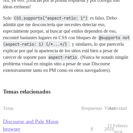
Ah, ya veo. ¡Gracias por la pronta respuesta y por corregir mis
ideas erróneas!
Solo
CSS.supports("aspect-ratio: 1")
es falso. Debo
admitir que me desconcierta que necesites detectar eso,
especialmente porque, al buscar qué estilos dependen de eso,
encontré bastantes lugares en CSS con bloques de
@supports not 
(aspect-ratio: 1) {/*...*/} 
y similares, lo que parecería
explicar por qué la apariencia de los sitios está bien a pesar de
carecer de soporte para
aspect-ratio
. (Nunca he notado ningún
problema visual en ningún sitio a pesar de usar Discourse
extensivamente tanto en PM como en otros navegadores).
Temas relacionados
Tema
Respuestas
Vistas
Actividad
Discourse and Pale Moon
15 Febrero
browser
8
2018
2018