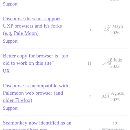
Support
Discourse does not support
UXP browsers and it's forks
27 Mayo
5
143
(e.g, Pale Moon)
2026
Support
Better copy for browser is "too
18 Julio
old to work on this site"
11
1449
2022
UX
Discourse is incompatible with
Palemoon web browser (and
31 Agosto
2
240
older Firefox)
2025
Support
Seamonkey now identified as an
12