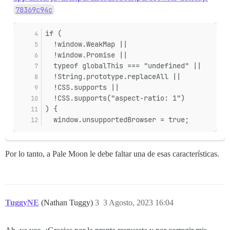
78369c94c
if (
  !window.WeakMap ||
  !window.Promise ||
  typeof globalThis === "undefined" ||
  !String.prototype.replaceAll ||
  !CSS.supports ||
  !CSS.supports("aspect-ratio: 1")
) {
  window.unsupportedBrowser = true;
Por lo tanto, a Pale Moon le debe faltar una de esas características.
TuggyNE
(Nathan Tuggy)
3
3 Agosto, 2023 16:04