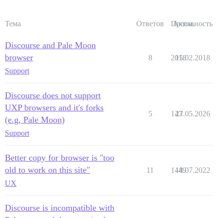
Тема
Ответов
Просм.
Активность
Discourse and Pale Moon
browser
8
2018
15.02.2018
Support
Discourse does not support
UXP browsers and it's forks
5
143
27.05.2026
(e.g, Pale Moon)
Support
Better copy for browser is "too
old to work on this site"
11
1449
18.07.2022
UX
Discourse is incompatible with