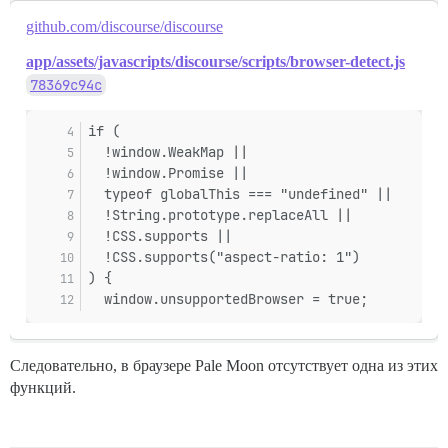
github.com/discourse/discourse
app/assets/javascripts/discourse/scripts/browser-detect.js
78369c94c
if (
  !window.WeakMap ||
  !window.Promise ||
  typeof globalThis === "undefined" ||
  !String.prototype.replaceAll ||
  !CSS.supports ||
  !CSS.supports("aspect-ratio: 1")
) {
  window.unsupportedBrowser = true;
Следовательно, в браузере Pale Moon отсутствует одна из этих
функций.