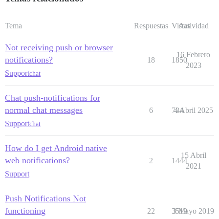
Tema
Respuestas
Vistas
Actividad
Not receiving push or browser
16 Febrero
notifications?
18
1850
2023
Support
chat
Chat push-notifications for
normal chat messages
6
734
4 Abril 2025
Support
chat
How do I get Android native
15 Abril
web notifications?
2
1444
2021
Support
Push Notifications Not
functioning
22
3519
3 Mayo 2019