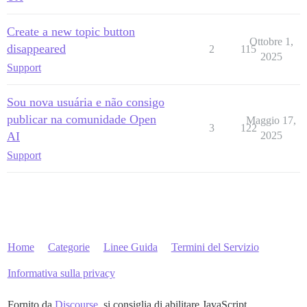
Create a new topic button
Ottobre 1,
disappeared
2
115
2025
Support
Sou nova usuária e não consigo
publicar na comunidade Open
Maggio 17,
3
122
AI
2025
Support
Home
Categorie
Linee Guida
Termini del Servizio
Informativa sulla privacy
Fornito da
Discourse
, si consiglia di abilitare JavaScript