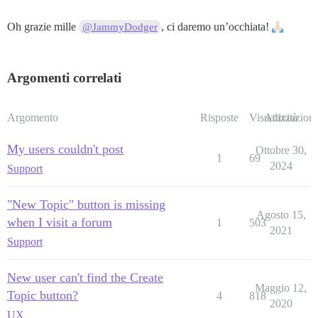
Oh grazie mille
, ci daremo un’occhiata!
@JammyDodger
Argomenti correlati
Argomento
Risposte
Visualizzazioni
Attività
My users couldn't post
Ottobre 30,
1
69
2024
Support
"New Topic" button is missing
Agosto 15,
when I visit a forum
1
503
2021
Support
New user can't find the Create
Maggio 12,
Topic button?
4
818
2020
UX