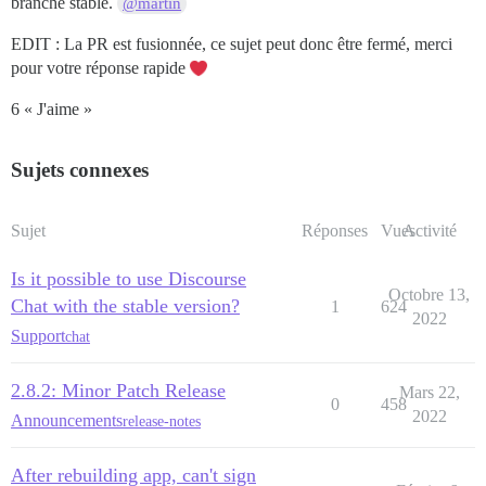
branche stable.
@martin
EDIT : La PR est fusionnée, ce sujet peut donc être fermé, merci
pour votre réponse rapide
6 « J'aime »
Sujets connexes
Sujet
Réponses
Vues
Activité
Is it possible to use Discourse
Octobre 13,
Chat with the stable version?
1
624
2022
Support
chat
2.8.2: Minor Patch Release
Mars 22,
0
458
2022
Announcements
release-notes
After rebuilding app, can't sign