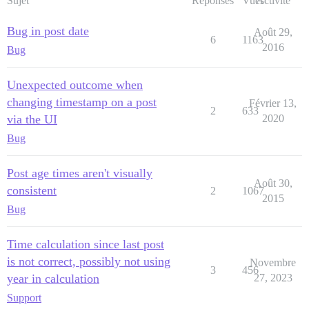
Sujet
Réponses
Vues
Activité
Bug in post date
Août 29,
6
1163
2016
Bug
Unexpected outcome when
changing timestamp on a post
Février 13,
2
633
via the UI
2020
Bug
Post age times aren't visually
Août 30,
consistent
2
1067
2015
Bug
Time calculation since last post
is not correct, possibly not using
Novembre
3
456
year in calculation
27, 2023
Support