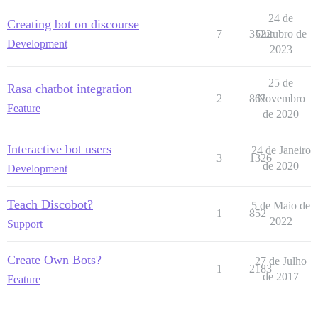
24 de
Creating bot on discourse
7
3522
Outubro de
Development
2023
25 de
Rasa chatbot integration
2
863
Novembro
Feature
de 2020
Interactive bot users
24 de Janeiro
3
1326
de 2020
Development
Teach Discobot?
5 de Maio de
1
852
2022
Support
Create Own Bots?
27 de Julho
1
2183
de 2017
Feature