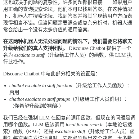
这也取决于问题的复杂性。许多问题都很直接——如果用户
用正确的查询搜索论坛，他们本可以找到答案。在这种情况
下，机器人在搜索论坛、找到答案并将其呈现给用户方面表
现得相当不错。但当问题需要调查或复杂分析时，机器人通
常会给出一个没有太多价值的通用答案。
在这两种机器人无法处理问题的情况下，我们需要它将聊天
升级给我们的真人支持团队。
Discourse Chatbot 提供了一个
名为
escalate to staff
（升级给工作人员）的函数，供 LLM 执
行此操作。
Discourse Chatbot 中与此部分相关的设置是：
chatbot escalate to staff function
（升级给工作人员函数）：
启用
chatbot escalate to staff groups
（升级给工作人员群组）：
（你希望升级到的群组）
我们已经在强制 LLM 在回复前调用函数，但现在的问题是调
用哪个函数。LLM 应该调用
local forum search
（本地论坛搜
索）函数（RAG）还是
escalate to staff
（升级给工作人员）函
数？每次用户发送消息时，它都必须做出这个决定。大多数