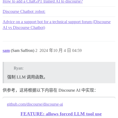
How to add a ChatGPT trained AI to discourse?
Discourse Chatbot :robot:
Advice on a support bot for a technical support forum (Discourse
AI vs Discourse Chatbot)
sam
(Sam Saffron)
2
2024 年10 月 4 日 04:59
Ryan:
强制 LLM 调用函数。
供参考，这将根据以下内容在 Discourse AI 中实现：
github.com/discourse/discourse-ai
FEATURE: allows forced LLM tool use