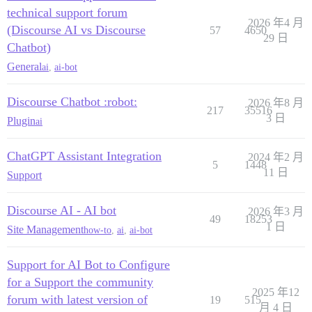
technical support forum
2026 年4 月
(Discourse AI vs Discourse
57
4650
29 日
Chatbot)
General
ai
,
ai-bot
Discourse Chatbot :robot:
2026 年8 月
217
35516
3 日
Plugin
ai
ChatGPT Assistant Integration
2024 年2 月
5
1448
11 日
Support
Discourse AI - AI bot
2026 年3 月
49
18253
1 日
Site Management
how-to
,
ai
,
ai-bot
Support for AI Bot to Configure
for a Support the community
2025 年12
forum with latest version of
19
515
月 4 日