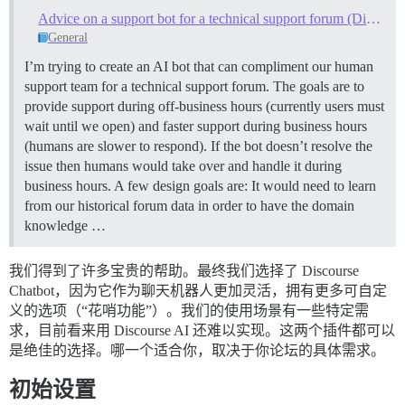
Advice on a support bot for a technical support forum (Discourse AI vs Discourse Chatbot)
General
I’m trying to create an AI bot that can compliment our human
support team for a technical support forum. The goals are to
provide support during off-business hours (currently users must
wait until we open) and faster support during business hours
(humans are slower to respond). If the bot doesn’t resolve the
issue then humans would take over and handle it during
business hours. A few design goals are: It would need to learn
from our historical forum data in order to have the domain
knowledge …
我们得到了许多宝贵的帮助。最终我们选择了 Discourse
Chatbot，因为它作为聊天机器人更加灵活，拥有更多可自定
义的选项（“花哨功能”）。我们的使用场景有一些特定需
求，目前看来用 Discourse AI 还难以实现。这两个插件都可以
是绝佳的选择。哪一个适合你，取决于你论坛的具体需求。
初始设置