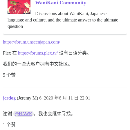
WaniKani Community
Discussions about WaniKani, Japanese
language and culture, and the ultimate answer to the ultimate
question
https://forum.unseenjapan.com/
Plex 在
https://forums.plex.tv/
设有日语分类。
我们的一些大客户拥有中文社区。
5 个赞
jerdog
(Jeremy M)
6
2020 年6 月 11 日 22:01
谢谢
，我也会继续寻找。
@HAWK
1 个赞