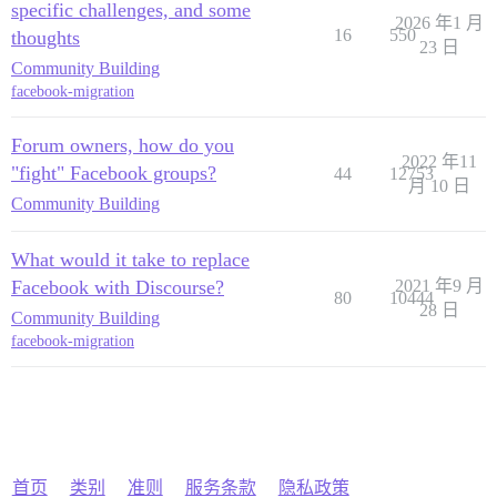
specific challenges, and some
2026 年1 月
16
550
thoughts
23 日
Community Building
facebook-migration
Forum owners, how do you
2022 年11
"fight" Facebook groups?
44
12753
月 10 日
Community Building
What would it take to replace
Facebook with Discourse?
2021 年9 月
80
10444
28 日
Community Building
facebook-migration
首页
类别
准则
服务条款
隐私政策