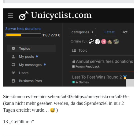
Sie können es live hier sehen: \u003chttps://unicyclist.com\u003e
(kann nicht mehr gesehen werden, da das Spendenziel in nur 2
Tagen erreicht wurde…
)
13 „Gefällt mir“