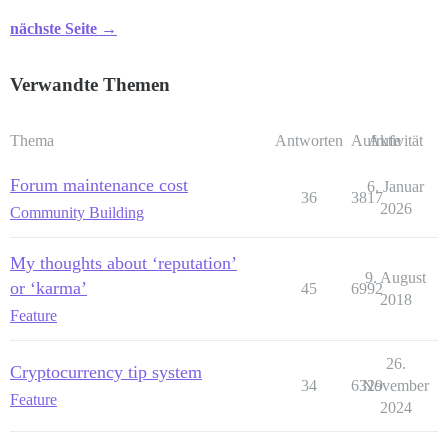
nächste Seite →
Verwandte Themen
Thema
Antworten
Aufrufe
Aktivität
Forum maintenance cost
6. Januar
36
3817
2026
Community Building
My thoughts about ‘reputation’
9. August
or ‘karma’
45
6992
2018
Feature
26.
Cryptocurrency tip system
34
6329
November
Feature
2024