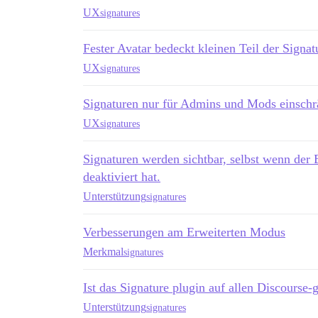
UX
signatures
Fester Avatar bedeckt kleinen Teil der Signat
UX
signatures
Signaturen nur für Admins und Mods einsch
UX
signatures
Signaturen werden sichtbar, selbst wenn der 
deaktiviert hat.
Unterstützung
signatures
Verbesserungen am Erweiterten Modus
Merkmal
signatures
Ist das Signature plugin auf allen Discourse-g
Unterstützung
signatures