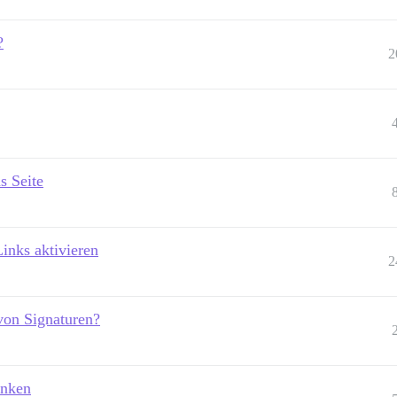
?
2
s Seite
inks aktivieren
2
von Signaturen?
änken