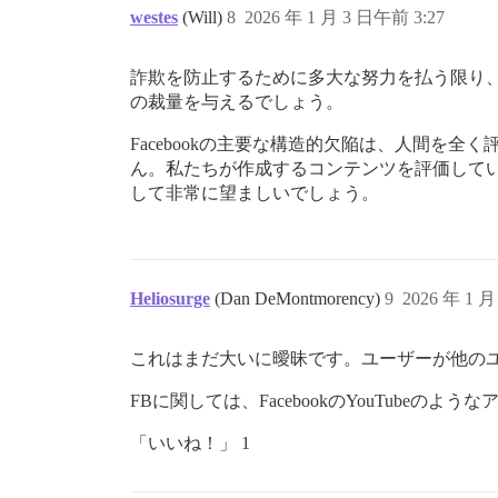
westes
(Will)
8
2026 年 1 月 3 日午前 3:27
詐欺を防止するために多大な努力を払う限り、私は
の裁量を与えるでしょう。
Facebookの主要な構造的欠陥は、人間
ん。私たちが作成するコンテンツを評価して
して非常に望ましいでしょう。
Heliosurge
(Dan DeMontmorency)
9
2026 年 1 月
これはまだ大いに曖昧です。ユーザーが他の
FBに関しては、FacebookのYouTube
「いいね！」 1