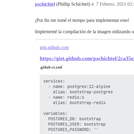
pschichtel
(Phillip Schichtel)
4
7 Febrero, 2021 02
¡Por fin me tomé el tiempo para implementar esto!
Implementé la compilación de la imagen utilizando u
gist.github.com
https://gist.github.com/pschichtel/2ca
.gitlab-ci.yml
services:

  - name: postgres:12-alpine

    alias: bootstrap-postgres

  - name: redis:6

    alias: bootstrap-redis

variables:

  POSTGRES_DB: bootstrap

  POSTGRES_USER: bootstrap

  POSTGRES_PASSWORD: ''