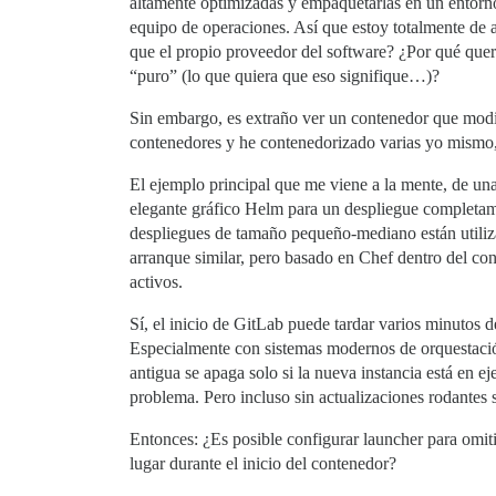
altamente optimizadas y empaquetarlas en un entorno
equipo de operaciones. Así que estoy totalmente de 
que el propio proveedor del software? ¿Por qué quer
“puro” (lo que quiera que eso signifique…)?
Sin embargo, es extraño ver un contenedor que modifi
contenedores y he contenedorizado varias yo mismo, 
El ejemplo principal que me viene a la mente, de un
elegante gráfico Helm para un despliegue completa
despliegues de tamaño pequeño-mediano están utili
arranque similar, pero basado en Chef dentro del con
activos.
Sí, el inicio de GitLab puede tardar varios minutos 
Especialmente con sistemas modernos de orquestació
antigua se apaga solo si la nueva instancia está en e
problema. Pero incluso sin actualizaciones rodantes 
Entonces: ¿Es posible configurar launcher para omiti
lugar durante el inicio del contenedor?