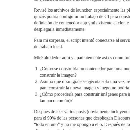
Revisé los archivos de launcher, especialmente las p
quizás podría configurar un trabajo de CI para cons
definición de contenedor app.yml existente al clon e 
desplegarla inmediatamente.
Para mi sorpresa, el script intentó conectarse al se
de trabajo local.
Miré alrededor aquí y aparentemente así es como fu
¿Cómo se construiría un contenedor para una nuev
construir la imagen?
Asumo que db:migrate se ejecuta solo una vez, así 
para construir la nueva imagen y luego no podría 
¿Cómo procedería para construir imágenes para ins
tan poco común)?
Después de leer varios posts (obviamente incluyen
para el 99% de las personas que despliegan Discour
“todo en uno” y no me opongo a ello. Después de tod