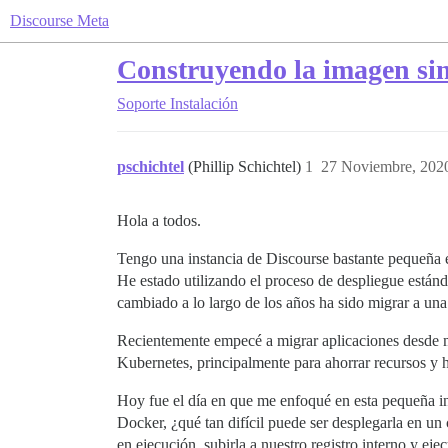
Discourse Meta
Construyendo la imagen sin 
Soporte
Instalación
pschichtel
(Phillip Schichtel)
1
27 Noviembre, 202
Hola a todos.
Tengo una instancia de Discourse bastante pequeña 
He estado utilizando el proceso de despliegue están
cambiado a lo largo de los años ha sido migrar a un
Recientemente empecé a migrar aplicaciones desde m
Kubernetes, principalmente para ahorrar recursos y ha
Hoy fue el día en que me enfoqué en esta pequeña in
Docker, ¿qué tan difícil puede ser desplegarla en un 
en ejecución, subirla a nuestro registro interno y ejec