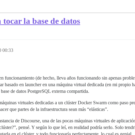
tocar la base de datos
0 00:33
en funcionamiento (de hecho, lleva años funcionando sin apenas probl
dar basado en launcher en una máquina virtual dedicada (en mi propio 
a base de datos PostgreSQL externa compartida.
áquinas virtuales dedicadas a un clúster Docker Swarm como paso prep
cer que partes de la infraestructura sean más “elásticas”.
stancia de Discourse, una de las pocas máquinas virtuales de aplicaci
clúster?”, pensé. Y según lo que leí, en realidad podría serlo. Solo tend
utarla en el clúster, y todo funcionaría perfectamente, lo cual es genial.