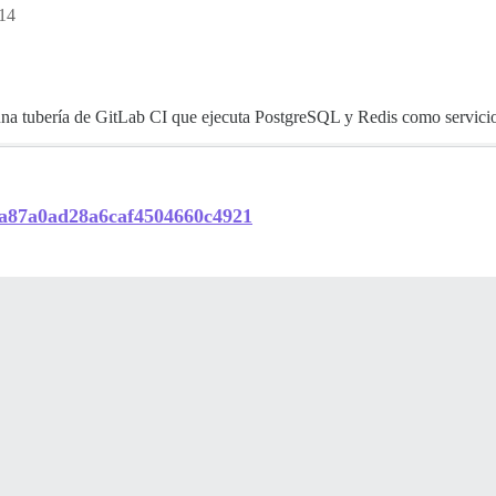
:14
na tubería de GitLab CI que ejecuta PostgreSQL y Redis como servicios
35ea87a0ad28a6caf4504660c4921