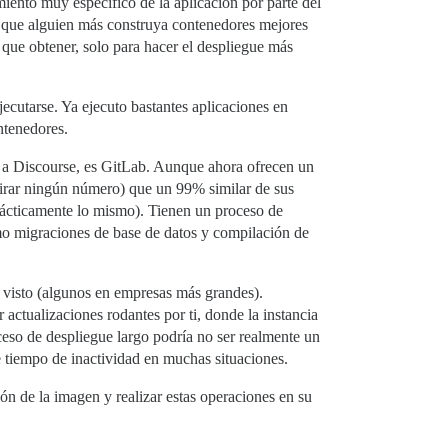
ento muy específico de la aplicación por parte del
a que alguien más construya contenedores mejores
que obtener, solo para hacer el despliegue más
ecutarse. Ya ejecuto bastantes aplicaciones en
ntenedores.
da a Discourse, es GitLab. Aunque ahora ofrecen un
irar ningún número) que un 99% similar de sus
ácticamente lo mismo). Tienen un proceso de
como migraciones de base de datos y compilación de
e visto (algunos en empresas más grandes).
tualizaciones rodantes por ti, donde la instancia
oceso de despliegue largo podría no ser realmente un
e tiempo de inactividad en muchas situaciones.
ón de la imagen y realizar estas operaciones en su