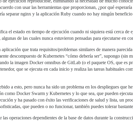
 de ejecución reproducible, eliminando la necesidad de mucho conocimi
acuerdo con usar las herramientas que proporcionan, ¿por qué esperarí
ría separar nginx y la aplicación Ruby cuando no hay ningún beneficio 
ca el estado en tiempo de ejecución cuando ni siquiera está cerca de ej
algunas de las cuales nunca estuvieron pensadas para ejecutarse en co
a aplicación que trata requisitos/problemas similares de manera pareci
mente descompuesto de Kubernetes “cómo debería ser”, supongo (sin m
zando la imagen Docker omnibus de GitLab (o el paquete OS, que es pr
tenedor, que se ejecuta en cada inicio y realiza las tareas habituales 
debido a esto, pero nunca ha sido un problema en los despliegues que h
n como Docker Swarm y Kubernetes y lo que sea, que pueden ejecutar ac
jecución y ha pasado con éxito las verificaciones de salud y lista, un pr
sofisticadas, que pueden o no funcionar, también puedes tolerar bastant
r las operaciones dependientes de la base de datos durante la construcci