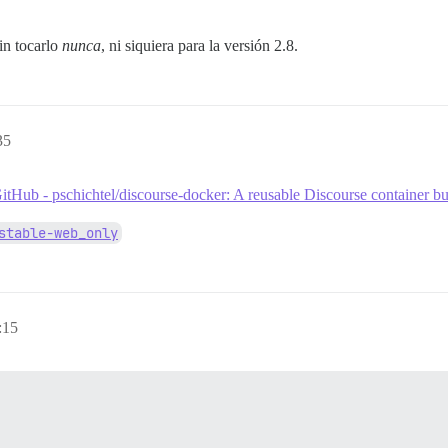
in tocarlo
nunca
, ni siquiera para la versión 2.8.
35
itHub - pschichtel/discourse-docker: A reusable Discourse container bui
stable-web_only
:15