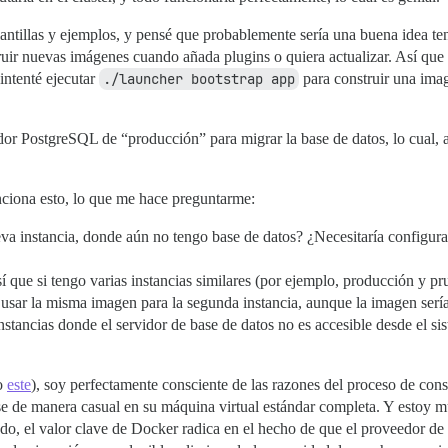
lantillas y ejemplos, y pensé que probablemente sería una buena idea te
truir nuevas imágenes cuando añada plugins o quiera actualizar. Así qu
intenté ejecutar
./launcher bootstrap app
para construir una imag
rvidor PostgreSQL de “producción” para migrar la base de datos, lo cual
nciona esto, lo que me hace preguntarme:
a instancia, donde aún no tengo base de datos? ¿Necesitaría configura
que si tengo varias instancias similares (por ejemplo, producción y prue
usar la misma imagen para la segunda instancia, aunque la imagen sería
tancias donde el servidor de base de datos no es accesible desde el si
do
este
), soy perfectamente consciente de las razones del proceso de cons
se de manera casual en su máquina virtual estándar completa. Y estoy
o, el valor clave de Docker radica en el hecho de que el proveedor de