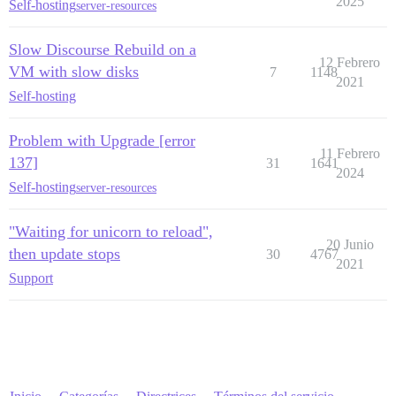
2025
Self-hosting
server-resources
Slow Discourse Rebuild on a
12 Febrero
VM with slow disks
7
1148
2021
Self-hosting
Problem with Upgrade [error
11 Febrero
137]
31
1641
2024
Self-hosting
server-resources
"Waiting for unicorn to reload",
20 Junio
then update stops
30
4767
2021
Support