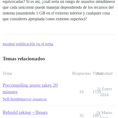
equivocadas? Si es así, ¿cuál sería un rango de usuarios simultáneos
que cada unicornio puede manejar dependiendo de los recursos del
sistema (asumiendo 1 GB en el extremo inferior y cualquier cosa
que consideres apropiada como extremo superior)?
mostrar publicación en el tema
Temas relacionados
Tema
Respuestas
Vistas
Actividad
Precompiling assets takes 20
31 Enero
minutes
18
1539
2024
Self-hosting
server-resources
Rebuild taking ~3hours
16 Marzo
35
1895